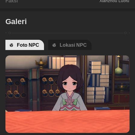
Faksi
Xianzhou Luofu
Galeri
Foto NPC
Lokasi NPC