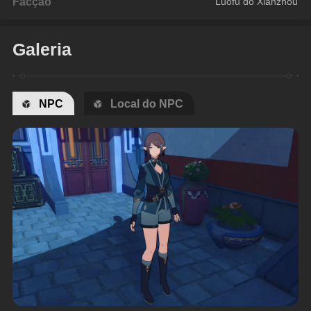
Facção
Luofu do Xianzhou
Galeria
NPC
Local do NPC