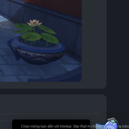
🎉 Chào mừng bạn đến với Honkai: Star Rail HoYoWiki! * Nội dung hi