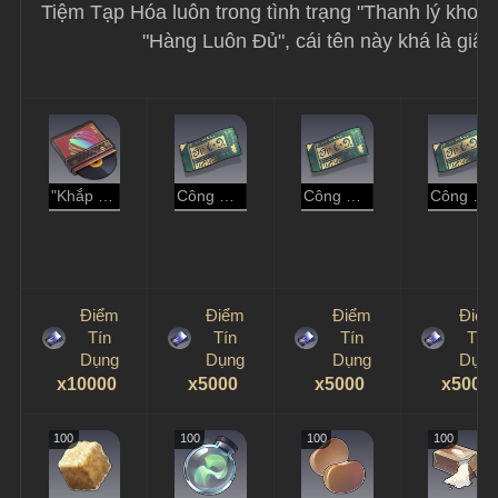
Tiệm Tạp Hóa luôn trong tình trạng "Thanh lý kho". 
"Hàng Luôn Đủ", cái tên này khá là giật
"Khắp Chốn Vui Mừng"
Công Thức: Kem Cường Hóa: Phong
Công Thức: Kem Cường Hóa: Lôi
Công Thức: Kem Cường Hóa: Số Ảo
Điểm
Điểm
Điểm
Điểm
Tín
Tín
Tín
Tín
Dụng
Dụng
Dụng
Dụng
x10000
x5000
x5000
x5000
100
100
100
100