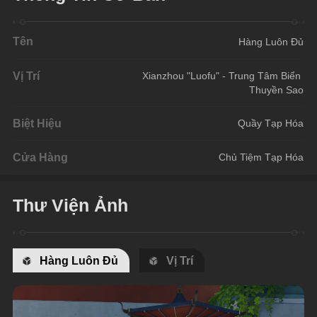
Tên
Hàng Luôn Đủ
Vị Trí
Xianzhou "Luofu" - Trung Tâm Biển 
Thuyền Sao
Biệt Hiệu
Quầy Tạp Hóa
Cửa Hàng
Chủ Tiệm Tạp Hóa
Thư Viện Ảnh
Hàng Luôn Đủ
Vị Trí