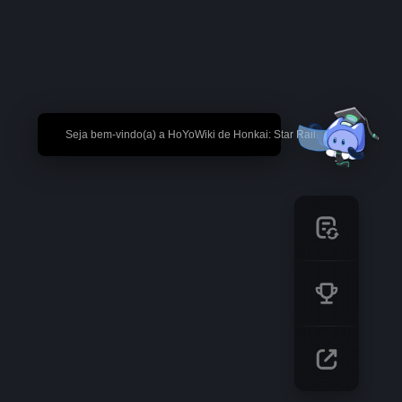
🎉 Seja bem-vindo(a) a HoYoWiki de Honkai: Star Rail!