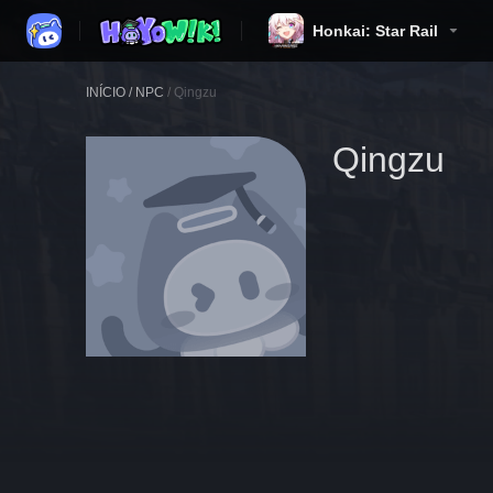
Honkai: Star Rail
INÍCIO
/
NPC
/
Qingzu
Qingzu