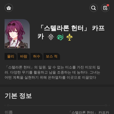
「스텔라론 헌터」 카프
카
물리
바람
허수
보스 적
「스텔라론 헌터」의 일원. 알 수 없는 미소를 가진 미모의 킬
러. 다양한 무기를 활용하고 남을 조종하는 데 능하다. 그녀는 
어떤 계획을 실현하기 위해 은하열차를 이곳으로 이끌었다
기본 정보
이름
「스텔라론 헌터」 카프카