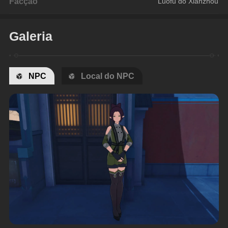
Facção
Luofu do Xianzhou
Galeria
NPC
Local do NPC