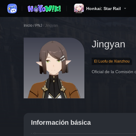
Honkai: Star Rail
Inicio
/
PNJ
/
Jingyan
Jingyan
El Luofu de Xianzhou
Oficial de la Comisión d
Información básica