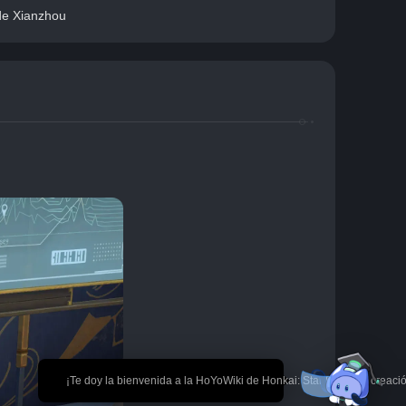
de Xianzhou
🎉 ¡Te doy la bienvenida a la HoYoWiki de Honkai: Star Rail! *La creaci