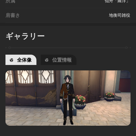
所属
仙舟「羅浮」
肩書き
地衡司雑役
ギャラリー
全体像
位置情報