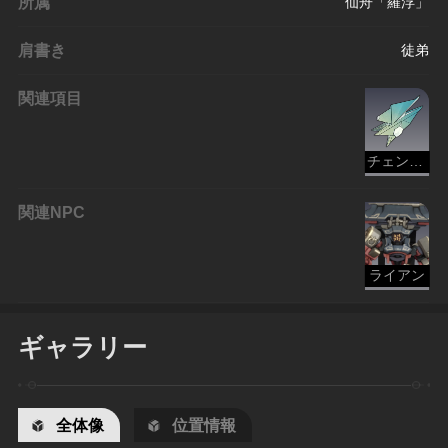
所属
仙舟「羅浮」
肩書き
徒弟
関連項目
チェンジェの紙船
関連NPC
ライアン
ギャラリー
全体像
位置情報