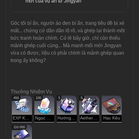
mới của vụ án từ Jingyan
Góc tối bí ẩn, người áo đen bí ẩn, trang tiêu đề bị xé 
mất... chứng cứ dần dần lộ rõ, và ghép lại thành một 
bức tranh hoàn chỉnh. Có lẽ bây giờ, chỉ còn thiếu 
mảnh ghép cuối cùng... Mà manh mối mới Jingyan 
vừa có được, liệu có phải chính là mảnh ghép quan 
trọng ấy không?
Thưởng Nhiệm Vụ
450
100
5
5
EXP Khai Phá
Ngọc Ánh Sao
Hướng Dẫn Dạo Chơi
Aether Tinh Luyện
Hạc Kêu
110.000