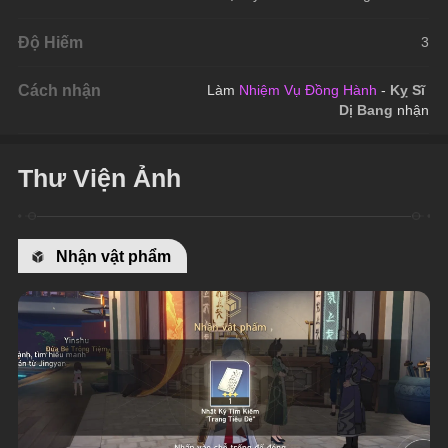
Độ Hiếm
3
Cách nhận
Làm 
Nhiệm Vụ Đồng Hành
 - 
Kỵ Sĩ 
Dị Bang 
nhận
Thư Viện Ảnh
Nhận vật phẩm