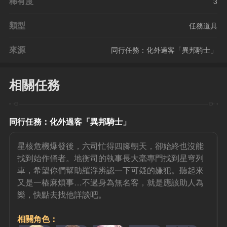
稀有度
3
類型
任務道具
來源
同行任務：化外過客「異邦騎士」
相關任務
同行任務：化外過客「異邦騎士」
星核危機爆發後，六司忙得四腳朝天，卻始終也沒能
找到始作俑者。地衡司的執事長大毫專門找到星穹列
車，希望你們幫助羅浮辨認一下可疑的嫌犯。聽起來
又是一樁麻煩事…不過身為無名客，就是應該助人為
樂，快點去找他詳談吧。
相關角色：