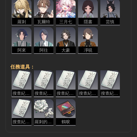
羅剎
瓦爾特
三月七
隱書
芸慎
阿來
阿往
大豪
凈硯
任務道具：
搜查紀錄「打感情牌」
搜查紀錄「書籍扉頁」
搜查紀錄「執事精神」
搜查紀錄「誠懇請求」
搜查紀錄「破財消災」
搜查紀錄「武力威脅」
羅剎的紙花
鶴唳