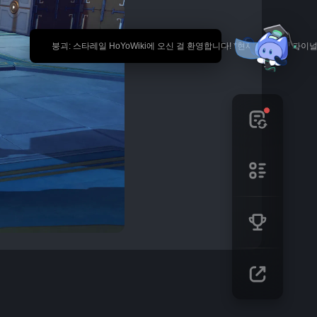
🎉 붕괴: 스타레일 HoYoWiki에 오신 걸 환영합니다! *현재 내용은 