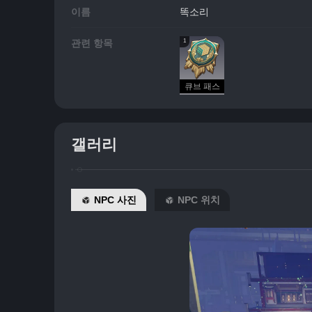
이름
똑소리
1
관련 항목
큐브 패스
갤러리
NPC 사진
NPC 위치