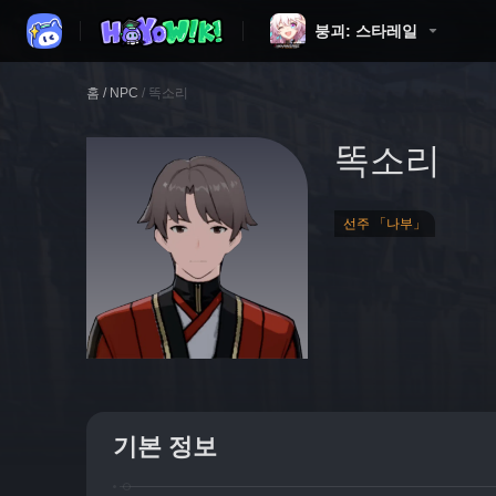
붕괴: 스타레일
홈
/
NPC
/
똑소리
똑소리
선주 「나부」
기본 정보