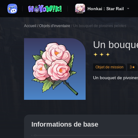
Honkai : Star Rail
Accueil
/
Objets d'inventaire
/
Un bouquet de pivoines pelotes
Un bouque
Objet de mission
3★
Un bouquet de pivoines 
Informations de base