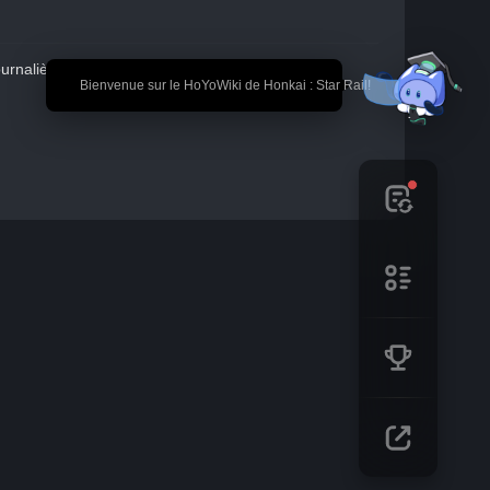
urnalière " Jours fades "
🎉 Bienvenue sur le HoYoWiki de Honkai : Star Rail!