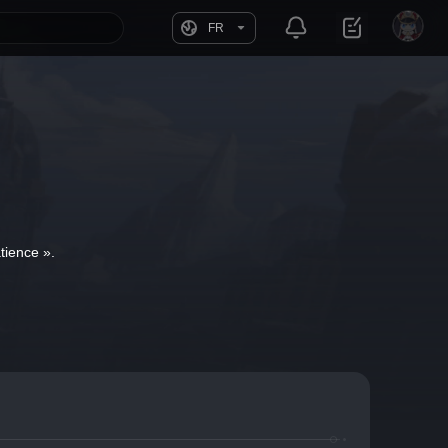
FR
tience ».