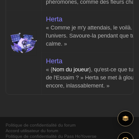
phéromones, comme des fleurs changer
Herta
« Comme je m'y attendais, le voilà. C'
l'univers. Savoure-la pendant que tu l
calme. »
Herta
« {
Nom du joueur
}, qu'est-ce que tu 
de l'Essaim ? » Herta se met à glouss
encore, inlassablement. »
Politique de confidentialité du forum
Accord utilisateur du forum
Politique de confidentialité du Pass HoYoverse