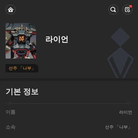
라이언
선주 「나부」
기본 정보
이름
라이언
소속
선주 「나부」