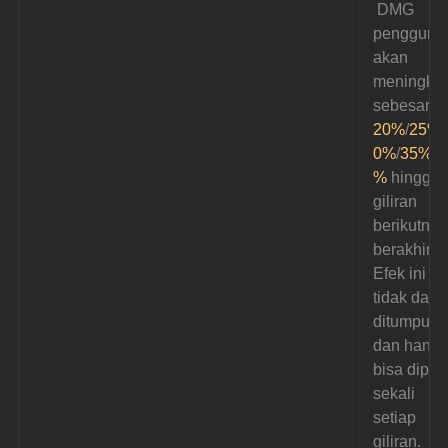
 DMG 
pengguna
akan 
meningkat
sebesar 
20%
/
25%
/
0%
/
35%
/
4
%
 hingga 
giliran 
berikutnya
berakhir. 
Efek ini 
tidak dapa
ditumpuk 
dan hanya
bisa dipicu
sekali 
setiap 
giliran.