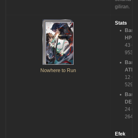
giliran.
Stats
Base
HP:
43 ~ 
953
Base
ATK: 
Nowhere to Run
12 ~ 
529
Base
DEF: 
24 ~ 
264
Efek