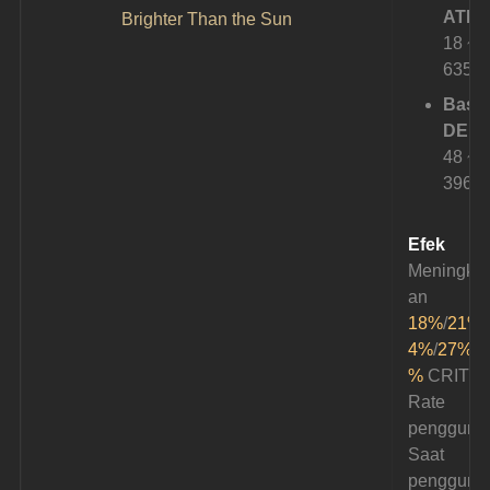
ATK: 
Brighter Than the Sun
18 ~ 
635
Base
DEF: 
48 ~ 
396
Efek
Meningkat
an 
18%
/
21%
/
4%
/
27%
/
3
%
 CRIT 
Rate 
pengguna.
Saat 
pengguna