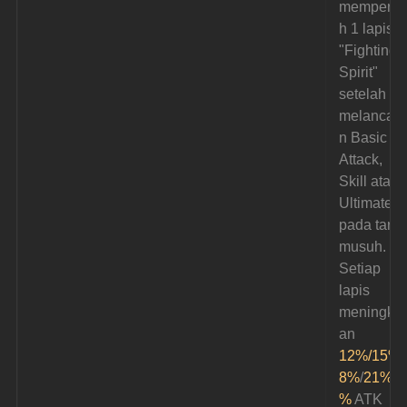
memperol
h 1 lapis 
"Fighting 
Spirit" 
setelah 
melancar
n Basic 
Attack, 
Skill atau 
Ultimate 
pada targe
musuh. 
Setiap 
lapis 
meningkat
an 
12%/15%
/
8%
/
21%
/
2
%
 ATK 