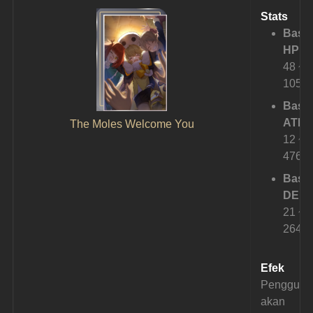
Stats
Base
HP:
48 ~ 
1058
Base
ATK: 
The Moles Welcome You
12 ~ 
476
Base
DEF: 
21 ~ 
264
Efek
Pengguna
akan 