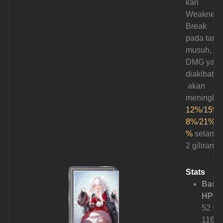
kan 
Weakness
Break 
pada targe
musuh, 
DMG yang
diakibatka
 akan 
meningkat
12%
/
15%
/
8%
/
21%
/
2
%
 selama 
2 giliran.
Stats
Base
HP:
52 ~ 
1164