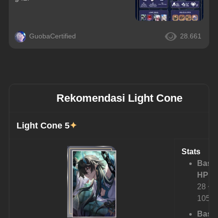
GuobaCertified
28.661
Rekomendasi Light Cone
Light Cone 5
✦
Stats
Base
HP:
28 ~ 
1058
Base