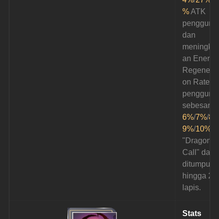
%
 ATK 
pengguna
dan 
meningkat
an Energy
Regenerat
on Rate 
pengguna
sebesar 
6%
/
7%
/
8
9%
/
10%
. 
"Dragon's 
Call" dapa
ditumpuk 
hingga 2 
lapis.
Stats