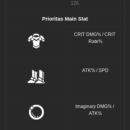
120.
Prioritas Main Stat
CRIT DMG% / CRIT 
Rate%
ATK% / SPD
Imaginary DMG% / 
ATK%