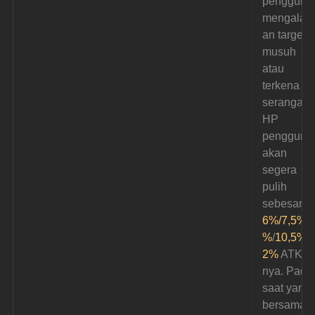
pengguna
mengalah
an target 
musuh 
atau 
terkena 
serangan,
HP 
pengguna
akan 
segera 
pulih 
sebesar 
6%/7,5%
/
%
/
10,5%
/
2%
 ATK-
nya. Pada
saat yang 
bersamaa