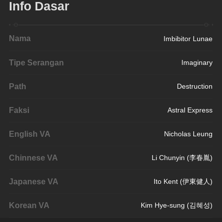
Info Dasar
Nama
Imbibitor Lunae
Tipe Serangan
Imaginary
Path
Destruction
Faksi
Astral Express
English VA
Nicholas Leung
Chinnese VA
Li Chunyin (李春胤)
Japanese VA
Ito Kent (伊東健人)
Korean VA
Kim Hye-sung (김혜성)