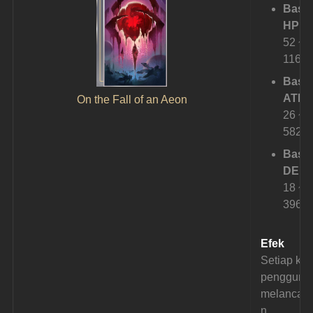
Base
HP:
52 ~ 
1164
Base
ATK: 
On the Fall of an Aeon
26 ~ 
582
Base
DEF: 
18 ~ 
396
Efek
Setiap kali
pengguna
melancar
n 