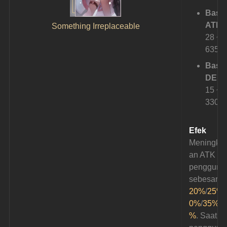
Base
ATK: 
Something Irreplaceable
28 ~ 
635
Base
DEF: 
15 ~ 
330
Efek
Meningkat
an ATK 
pengguna
sebesar 
20%
/
25%
/
0%
/
35%
/
4
%
. Saat 