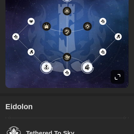
Eidolon
Tethered To Sky