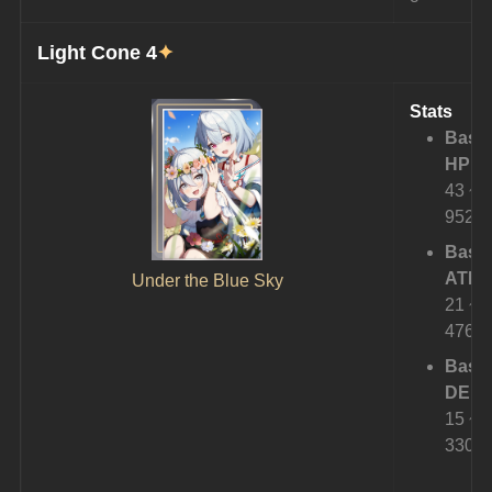
Light Cone 4
✦
Stats
Base
HP:
43 ~ 
952
Base
ATK: 
Under the Blue Sky
21 ~ 
476
Base
DEF: 
15 ~ 
330