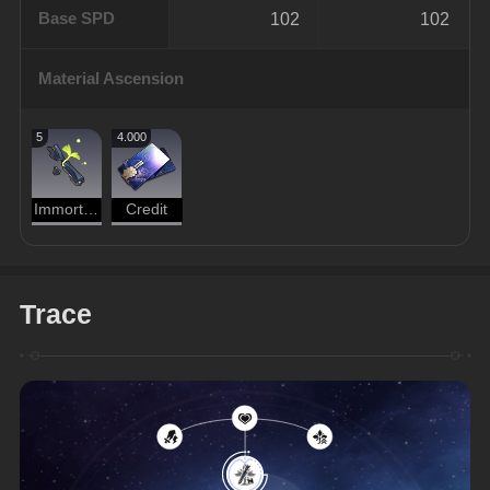
Base SPD
102
102
Material Ascension
5
4.000
Immortal Scionette
Credit
Trace