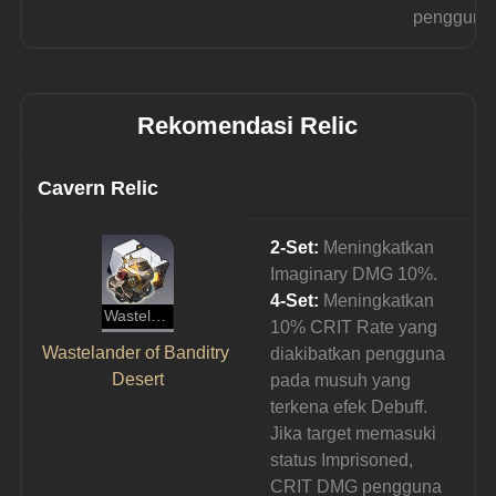
pengguna
Rekomendasi Relic
Cavern Relic
2-Set:
 Meningkatkan 
Imaginary DMG 10%.
4-Set:
 Meningkatkan 
Wastelander of Banditry Desert
10% CRIT Rate yang 
Wastelander of Banditry 
diakibatkan pengguna 
Desert
pada musuh yang 
terkena efek Debuff. 
Jika target memasuki 
status Imprisoned, 
CRIT DMG pengguna 