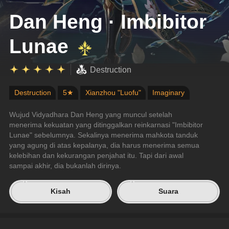
Dan Heng · Imbibitor
Lunae
Destruction
Destruction
5★
Xianzhou "Luofu"
Imaginary
Wujud Vidyadhara Dan Heng yang muncul setelah 
menerima kekuatan yang ditinggalkan reinkarnasi "Imbibitor 
Lunae" sebelumnya. Sekalinya menerima mahkota tanduk 
yang agung di atas kepalanya, dia harus menerima semua 
kelebihan dan kekurangan penjahat itu. Tapi dari awal 
sampai akhir, dia bukanlah dirinya.
Kisah
Suara