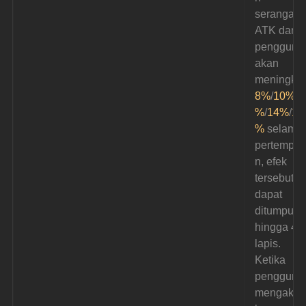
serangan,
ATK dari 
pengguna
akan 
meningkat
8%
/
10%
/
1
%
/
14%
/
16
%
 selama 
pertempur
n, efek 
tersebut 
dapat 
ditumpuk 
hingga 4 
lapis. 
Ketika 
pengguna
mengakib