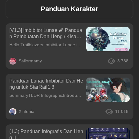
Panduan Karakter
[V1.3] Imbibitor Lunae 🌠 Pandua
n Pembuatan Dan Heng / Kisah
Karakter (ITA-ENG) ◊ Honkai Star
Hello Trailblazers Imbibitor Lunae is out! Wanna know more about his build and backstory? Check this post!!But first, this is a Code for you! New Redeem Codes for Version 1.3🌷
Rail
Sailormamy
3.788
Panduan Lunae Imbibitor Dan He
ng untuk StarRail1.3
SummaryTLDR InfographicIntroductionHi, I am Xinfonia. I like to overanalyze character kits and determine what is the best build for characters.I have also beat Genshin&#39;s abyss with 36* since 1.1 a
Xinfonia
11.018
(1.3) Panduan Infografis Dan Hen
g IL!