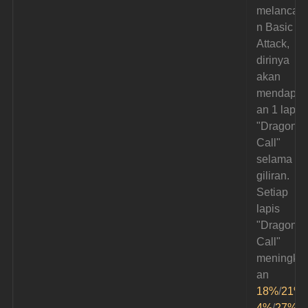
melancar
n Basic 
Attack, 
dirinya 
akan 
mendapat
an 1 lapis 
"Dragon's 
Call" 
selama 2 
giliran. 
Setiap 
lapis 
"Dragon's 
Call" 
meningkat
an 
18%
/
21%
/
4%
/
27%
/
3