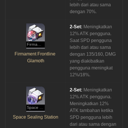
lebih dari atau sama 
dengan 70%.
2-Set:
 Meningkatkan 
12% ATK pengguna. 
Saat SPD pengguna 
Firmament Frontline Glamoth
lebih dari atau sama 
Firmament Frontline 
dengan 135/160, DMG 
Glamoth
yang diakibatkan 
pengguna meningkat 
12%/18%.
2-Set:
 Meningkatkan 
12% ATK pengguna. 
Meningkatkan 12% 
Space Sealing Station
ATK tambahan ketika 
Space Sealing Station
SPD pengguna lebih 
dari atau sama dengan 