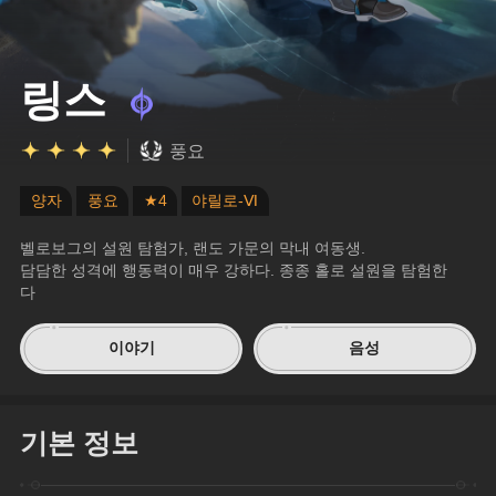
링스
풍요
양자
풍요
★4
야릴로-Ⅵ
벨로보그의 설원 탐험가, 랜도 가문의 막내 여동생.
담담한 성격에 행동력이 매우 강하다. 종종 홀로 설원을 탐험한
다
이야기
음성
기본 정보