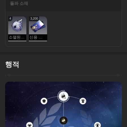
돌파 소재
4
3,200
소멸된 코어
신용 포인트
행적