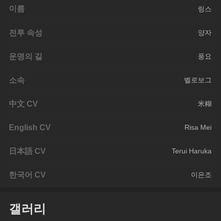
이름
링스
전투 속성
양자
운명의 길
풍요
소속
벨로보그
中文 CV
米糊
English CV
Risa Mei
日本語 CV
Terui Haruka
한국어 CV
이은조
갤러리