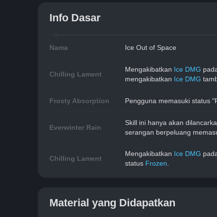
Info Dasar
Nama
Ice Out of Space
Mengakibatkan 
Ice DMG
 pada
Chilling Lament
mengakibatkan 
Ice DMG
 tam
Frosty Absorption
Pengguna memasuki status "Fr
Skill ini hanya akan dilancar
Everwinter Rain
serangan berpeluang memasuk
Mengakibatkan 
Ice DMG
 pad
Chilling Lament
status 
Frozen
.
Material yang Didapatkan