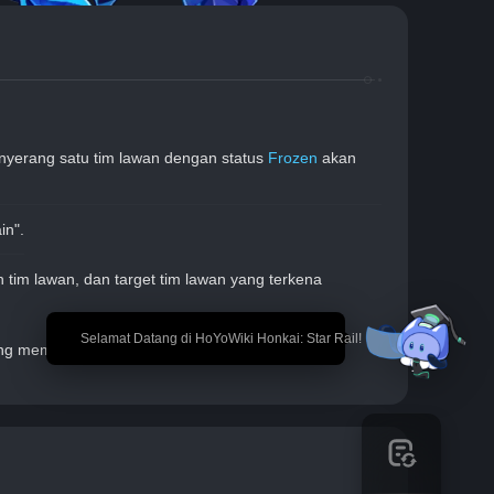
enyerang satu tim lawan dengan status 
Frozen
 akan 
in".
h tim lawan, dan target tim lawan yang terkena 
🎉 Selamat Datang di HoYoWiki Honkai: Star Rail!
ng membuat rekan tim yang terserang memasuki 