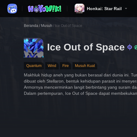
Honkai: Star Rail
Beranda
/
Musuh
/
Ice Out of Space
Ice Out of Space
Quantum
Wind
Fire
Musuh Kuat
Makhluk hidup aneh yang bukan berasal dari dunia ini. 
dibuat oleh Stellaron, bentuk kehidupan parasit ini menyera
Armornya mencerminkan langit berbintang yang suram da
Dalam pertempuran, Ice Out of Space dapat membekuka