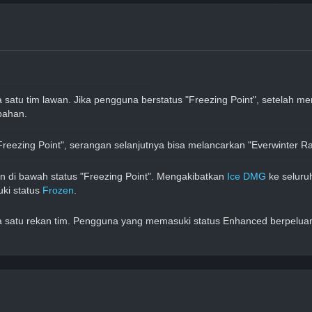
 satu tim lawan. Jika pengguna berstatus "Freezing Point", setelah m
bahan.
eezing Point", serangan selanjutnya bisa melancarkan "Everwinter Ra
kan di bawah status "Freezing Point". Mengakibatkan 
Ice DMG
 ke seluru
i status 
Frozen
.
a satu rekan tim. Pengguna yang memasuki status Enhanced berpelua