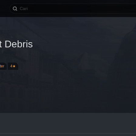
 Debris
ter
4★