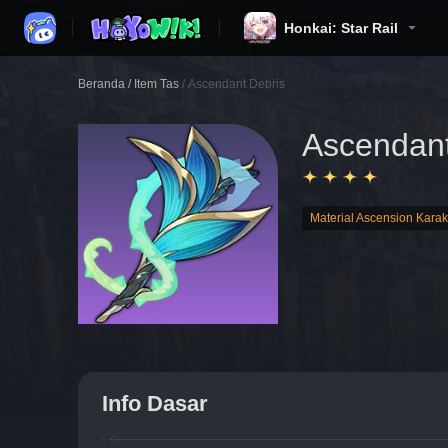
Honkai: Star Rail
Beranda
/
Item Tas
/
Ascendant Debris
Ascendant
Material Ascension Karak
Info Dasar