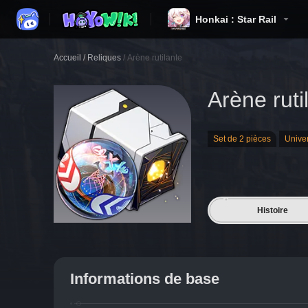
Honkai : Star Rail
Accueil
/
Reliques
/
Arène rutilante
Arène ruti
Set de 2 pièces
Unive
Histoire
Informations de base