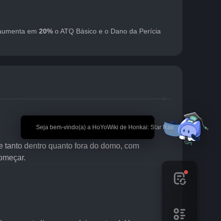
 aumenta em 
20%
 o ATQ Básico e o Dano da Perícia 
🎉 Seja bem-vindo(a) a HoYoWiki de Honkai: Star Rail!
e tanto dentro quanto fora do domo, com 
começar.