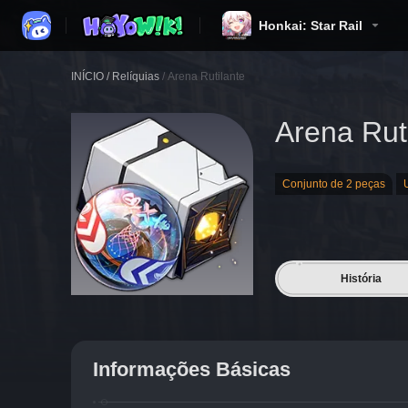
Honkai: Star Rail
INÍCIO
/
Relíquias
/
Arena Rutilante
Arena Rut
Conjunto de 2 peças
História
Informações Básicas