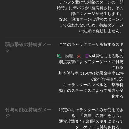
デバフを受けた対象のターンの「開
始時」にデバフが1層消費され、その
際にダメージが発生します。
なお、追加ターンは通常のターンと
して扱われないため、持続ダメージ
の効果は発動しません。
弱点撃破の持続ダメー
全てのキャラクターが所持するスキ
ジ
ル
風
、
物理
、
火
、
雷
の4属性による敵の
弱点攻撃によってターゲットに付与
される
基本付与率は150% (効果命中率12%
で必ず付与される)
キャラクターのレベルと「撃破特
効」のステータスによって威力が変
化する
付与可能な持続ダメー
特定のキャラクターのみが使用でき
ジ
る。「虚無」の属性をもつ。
通常攻撃または戦闘スキルによって
ターゲットに付与される。