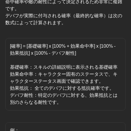
命中確率や敵の耐性によって決定されるため非常に複雑
です。
デバフが実際に付与される確率（最終的な確率）は次の
数式によって計算されます。
[確率] = [基礎確率] x [100% + 効果命中率] x [100% - 
効果抵抗] x [100% - デバフ耐性]
基礎確率：スキルの詳細説明に表示される基礎確率
効果命中率：キャラクター固有のステータスで、キ
ャラクターステータス画面で確認できます。
効果抵抗： 全てのデバフに対する抵抗確率です。
デバフ耐性：特定のデバフに対する、効果抵抗とは
別のさらなる耐性です。
例：