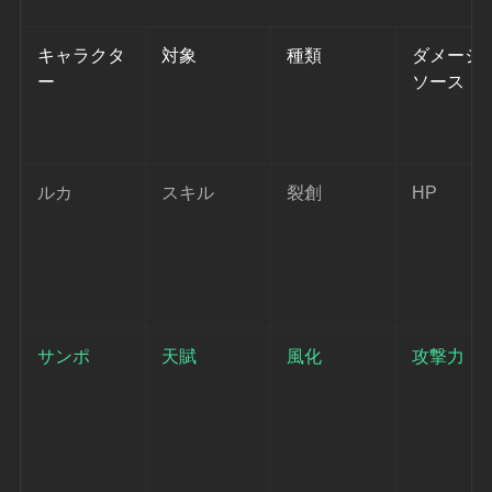
キャラクタ
対象
種類
ダメージ
ー
ソース
ルカ
スキル
裂創
HP
サンポ
天賦
風化
攻撃力