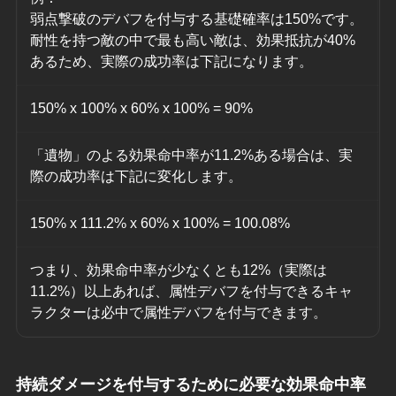
弱点撃破のデバフを付与する基礎確率は150%です。
耐性を持つ敵の中で最も高い敵は、効果抵抗が40%
あるため、実際の成功率は下記になります。
150% x 100% x 60% x 100% = 90%
「遺物」のよる効果命中率が11.2%ある場合は、実
際の成功率は下記に変化します。
150% x 111.2% x 60% x 100% = 100.08%
つまり、効果命中率が少なくとも12%（実際は
11.2%）以上あれば、属性デバフを付与できるキャ
ラクターは必中で属性デバフを付与できます。
持続ダメージを付与するために必要な効果命中率