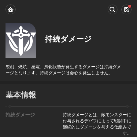
持続ダメージ
裂創、燃焼、感電、風化状態が発生するダメージは持続ダメ
ージとなります。持続ダメージは会心を発生しません。
基本情報
持続ダメージ
持続ダメージとは、敵モンスターに
付与されるデバフによって戦闘中に
継続的にダメージを与える仕組みで
す。