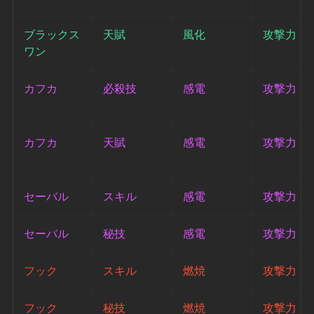
ブラックス
天賦
風化
攻撃力
ワン
カフカ
必殺技
感電
攻撃力
カフカ
天賦
感電
攻撃力
セーバル
スキル
感電
攻撃力
セーバル
秘技
感電
攻撃力
フック
スキル
燃焼
攻撃力
フック
秘技
燃焼
攻撃力