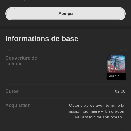
Aperçu
Informations de base
Couverture de
1
l'album
Svah Sanishyu
Durée
02:06
Acquisition
Obtenu après avoir terminé la 
mission pionnière « Un dragon 
vaillant loin de son océan »