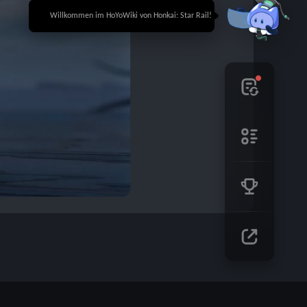
🎉 Willkommen im HoYoWiki von Honkai: Star Rail!