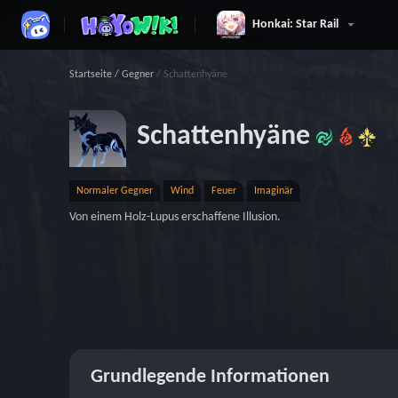
Honkai: Star Rail
Startseite
/
Gegner
/
Schattenhyäne
Schattenhyäne
Normaler Gegner
Wind
Feuer
Imaginär
Von einem Holz-Lupus erschaffene Illusion.
Grundlegende Informationen