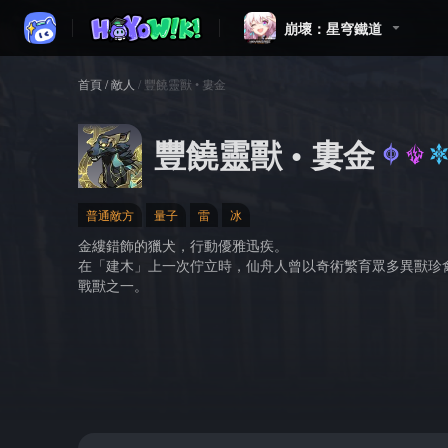
崩壞：星穹鐵道
首頁
/
敵人
/
豐饒靈獸 • 婁金
豐饒靈獸 • 婁金
普通敵方
量子
雷
冰
金縷錯飾的獵犬，行動優雅迅疾。
在「建木」上一次佇立時，仙舟人曾以奇術繁育眾多異獸珍
戰獸之一。