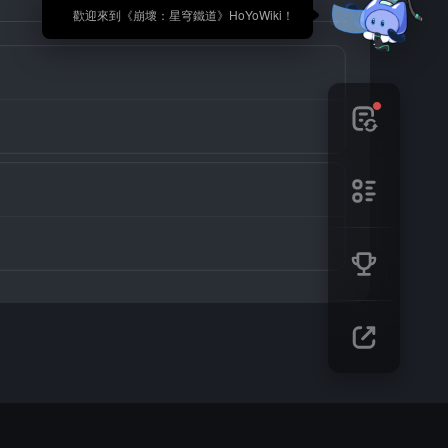
🎉 歡迎來到《崩壞：星穹鐵道》HoYoWiki！