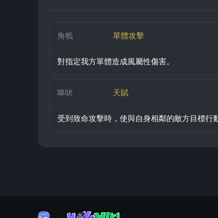
角牴
單體攻擊
對指定我方單體造成風屬性傷害。
嗥吠
天賦
受到致命攻擊時，使與自身相鄰的敵方目標行