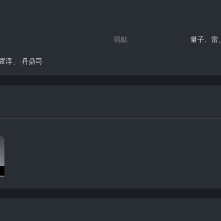
弱點
量子、雷
羅浮」-丹鼎司