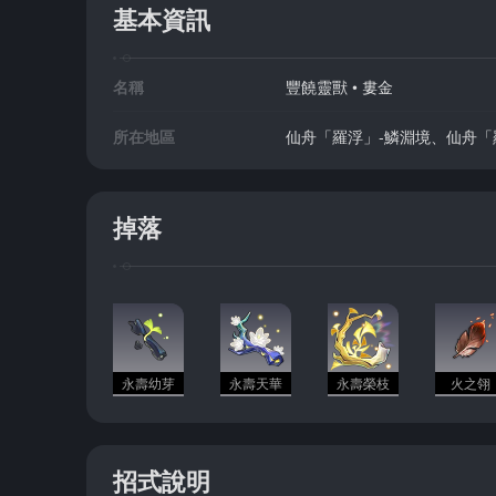
基本資訊
名稱
豐饒靈獸 • 婁金
所在地區
仙舟「羅浮」-鱗淵境、仙舟「
掉落
永壽幼芽
永壽天華
永壽榮枝
火之翎
招式說明