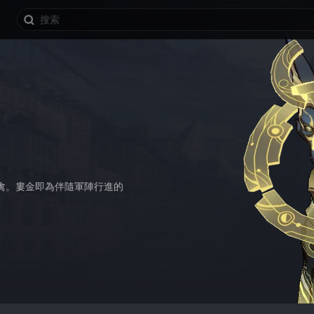
禽。婁金即為伴隨軍陣行進的