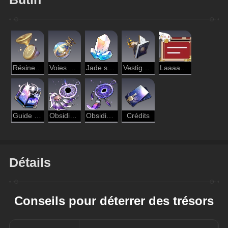
Résine auto-modelante
Voies de la destinée
Jade stellaire
Vestiges de reliques
Laaaaapin...
Guide du voyageur
Obsidienne d'obsession
Obsidienne de désolation
Crédits
Détails
Conseils pour déterrer des trésors