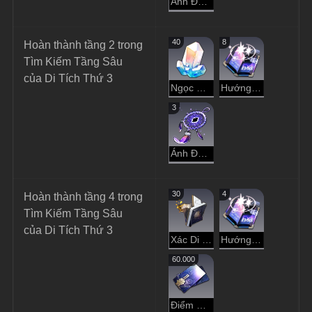
Ánh Đen Hư Không
40
8
Hoàn thành tầng 2 trong 
Tìm Kiếm Tầng Sâu 
của Di Tích Thứ 3
Ngọc Ánh Sao
Hướng Dẫn Dạo Chơi
3
Ánh Đen Hư Không
30
4
Hoàn thành tầng 4 trong 
Tìm Kiếm Tầng Sâu 
của Di Tích Thứ 3
Xác Di Vật
Hướng Dẫn Dạo Chơi
60.000
Điểm Tín Dụng