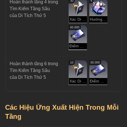
30
4
Hoàn thành tầng 4 trong 
Tìm Kiếm Tầng Sâu 
của Di Tích Thứ 5
Xác Di Vật
Hướng Dẫn Dạo Chơi
60.000
Điểm Tín Dụng
10
60.000
Hoàn thành tầng 6 trong 
Tìm Kiếm Tầng Sâu 
của Di Tích Thứ 5
Xác Di Vật
Điểm Tín Dụng
Các Hiệu Ứng Xuất Hiện Trong Mỗi 
Tầng