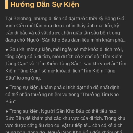
▌Hướng Dẫn Sự Kiện
Tại Belobog, những di tích cổ đại trước thời kỳ Băng Giá 
Vĩnh Cửu một lần nữa được nhìn thấy ánh mặt trời, kỳ 
trân dị bảo và cổ vật được chôn giấu tận sâu bên trong 
đang chờ Người Săn Kho Báu dám liều mình khám phá...
● Sau khi mở sự kiện, mỗi ngày sẽ mở khóa di tích mới, 
tổng cộng có 5 di tích, mỗi di tích có 2 chế độ "Tìm Kiếm 
Tầng Cạn" và "Tìm Kiếm Tầng Sâu", sau khi vượt ải "Tìm 
Kiếm Tầng Cạn" sẽ mở khóa di tích "Tìm Kiếm Tầng 
Sâu" tương ứng.
● Trong sự kiện, khám phá di tích đạt tiến độ nhất định, 
có thể nhận thưởng nhiệm vụ trong "Thưởng Tìm Kho 
Báu".
● Trong sự kiện, Người Săn Kho Báu có thể tiêu hao 
Sức Bền để khám phá các khu vực của di tích. Trong khu 
vực được cất giấu đạo cụ, vật tư tiếp tế... còn có kẻ địch 
hung hãn, đang đợi Người Săn Kho Báu đến khám phá 