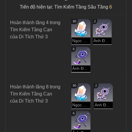
Tiến độ hiện tại: Tìm Kiếm Tầng Sâu Tầng 
6
80
2
Hoàn thành tầng 4 trong 
Tìm Kiếm Tầng Cạn 
của Di Tích Thứ 3
Ngọc Ánh Sao
Ánh Đen Trầm Luân
6
Ánh Đen Hư Không
80
2
Hoàn thành tầng 8 trong 
Tìm Kiếm Tầng Cạn 
của Di Tích Thứ 3
Ngọc Ánh Sao
Ánh Đen Trầm Luân
6