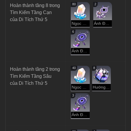
80
2
Hoàn thành tầng 8 trong 
Tìm Kiếm Tầng Cạn 
của Di Tích Thứ 5
Ngọc Ánh Sao
Ánh Đen Trầm Luân
6
Ánh Đen Hư Không
40
8
Hoàn thành tầng 2 trong 
Tìm Kiếm Tầng Sâu 
của Di Tích Thứ 5
Ngọc Ánh Sao
Hướng Dẫn Dạo Chơi
3
Ánh Đen Hư Không