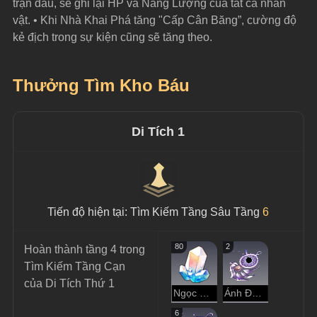
trận đấu, sẽ ghi lại HP và Năng Lượng của tất cả nhân 
vật. • Khi Nhà Khai Phá tăng "Cấp Cân Băng”, cường độ 
kẻ địch trong sự kiện cũng sẽ tăng theo.
Thưởng Tìm Kho Báu
Di Tích 1
Tiến độ hiện tại: Tìm Kiếm Tầng Sâu Tầng 
6
80
2
Hoàn thành tầng 4 trong 
Tìm Kiếm Tầng Cạn 
của Di Tích Thứ 1
Ngọc Ánh Sao
Ánh Đen Trầm Luân
6