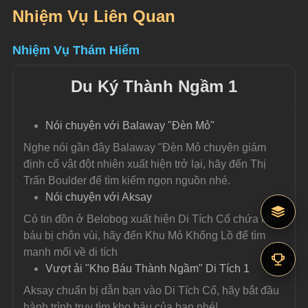
Nhiệm Vụ Liên Quan
Nhiệm Vụ Thám Hiểm
Du Ký Thành Ngầm 1
Nói chuyện với Balaway "Đèn Mỏ"
Nghe nói gần đây Balaway "Đèn Mỏ chuyên giám 
định cổ vật đột nhiên xuất hiện trở lại, hãy đến Thị 
Trấn Boulder để tìm kiếm ngọn nguồn nhé.
Nói chuyện với Aksay
Có tin đồn ở Belobog xuất hiện Di Tích Cổ chứa kho 
báu bị chôn vùi, hãy đến Khu Mỏ Khổng Lồ để tìm 
manh mối về di tích
Vượt ải "Kho Báu Thành Ngầm" Di Tích 1
Aksay chuẩn bị dẫn bạn vào Di Tích Cổ, hãy bắt đầu 
hành trình truy tìm kho báu của bạn nhé!