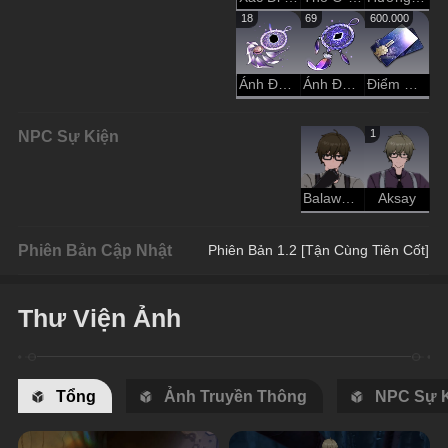
18
69
600.000
Ánh Đen Trầm Luân
Ánh Đen Hư Không
Điểm Tín Dụng
NPC Sự Kiện
1
Balaway Đèn Mỏ
Aksay
Phiên Bản Cập Nhật
Phiên Bản 1.2 [Tận Cùng Tiên Cốt]
Thư Viện Ảnh
Tổng
Ảnh Truyền Thông
NPC Sự 