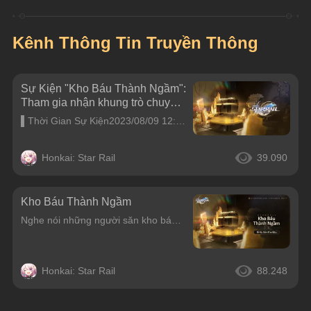
Kênh Thông Tin Truyền Thông
Sự Kiện "Kho Báu Thành Ngầm":
Tham gia nhận khung trò chuyện
"Thỏ Ở Đâu?"
▌Thời Gian Sự Kiện2023/08/09 12:00(Thời gian server) - 2023/08/28 03:59(Thời gian server)▌Điều Kiện Tham GiaHoàn thành Nhiệm Vụ Khai Phá &#34;Jarilo-VI - Ngân Hà Tĩnh Mịch&#34;▌Thưởng Sự Kiện▌Hướng Dẫ
Honkai: Star Rail
39.090
Kho Báu Thành Ngầm
Nghe nói những người săn kho báu trên Jarilo-VI đã phát hiện một di tích cổ đại thần bí. Trong di tích liệu sẽ có kho báu quý giá và cổ vật nào nhỉ?
Honkai: Star Rail
88.248