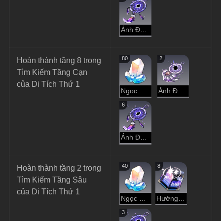
Ánh Đen Hư Không
80
2
Hoàn thành tầng 8 trong 
Tìm Kiếm Tầng Cạn 
của Di Tích Thứ 1
Ngọc Ánh Sao
Ánh Đen Trầm Luân
6
Ánh Đen Hư Không
40
8
Hoàn thành tầng 2 trong 
Tìm Kiếm Tầng Sâu 
của Di Tích Thứ 1
Ngọc Ánh Sao
Hướng Dẫn Dạo Chơi
3