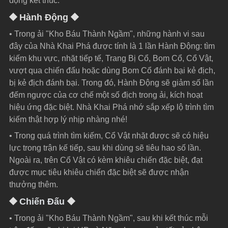
động kết thúc.
⯁ Hành Động ⯁
• Trong ải "Kho Báu Thành Ngầm", những hành vi sau 
đây của Nhà Khai Phá được tính là 1 lần Hành Động: tìm 
kiếm khu vực, nhặt tiếp tế, Trang Bị Cổ, Bom Cổ, Cổ Vật, 
vượt qua chiến đấu hoặc dùng Bom Cổ đánh bại kẻ địch, 
bị kẻ địch đánh bại. Trong đó, Hành Động sẽ giảm số lần 
đếm ngược của cơ chế một số địch trong ải, kích hoạt 
hiệu ứng đặc biệt. Nhà Khai Phá nhớ sắp xếp lộ trình tìm 
kiếm thật hợp lý nhịp nhàng nhé!
• Trong quá trình tìm kiếm, Cổ Vật nhặt được sẽ có hiệu 
lực trong trận kế tiếp, sau khi dùng sẽ tiêu hao số lần. 
Ngoài ra, trên Cổ Vật có kèm khiêu chiến đặc biệt, đạt 
được mục tiêu khiêu chiến đặc biệt sẽ được nhận 
thưởng thêm.
⯁ 
Chiến Đấu 
⯁
• Trong ải "Kho Báu Thành Ngầm", sau khi kết thúc mỗi 