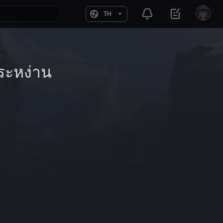
TH
ระหง่าน