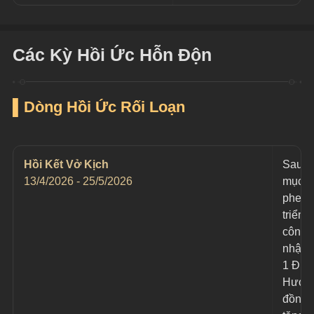
Các Kỳ Hồi Ức Hỗn Độn
▌Dòng Hồi Ức Rối Loạn
Hồi Kết Vở Kịch
Sau kh
13/4/2026 - 25/5/2026
mục ti
phe ta 
triển t
công 
nhận 
1 Điể
Hước,
đồng t