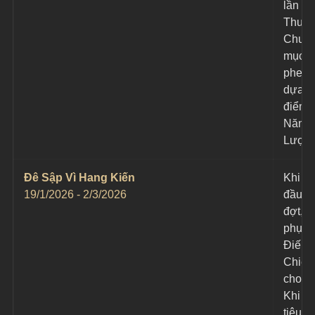
lần Sá
Thươ
Chuẩn
mục ti
phe đị
dựa tr
điểm 
Năng 
Lượng
Đê Sập Vì Hang Kiến
Khi bắ
19/1/2026 - 2/3/2026
đầu m
đợt, h
phục 4
Điếm 
Chiến
cho ph
Khi m
tiêu p