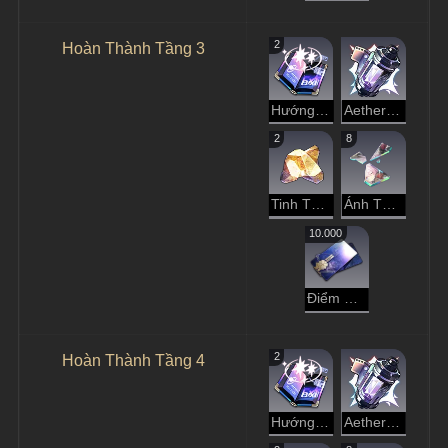
2
Hoàn Thành Tầng 3
Hướng Dẫn Dạo Chơi
Aether Tinh Luyện
2
8
Tinh Thể Đánh Mất
Ánh Tà Dương Rực Rỡ
10.000
Điểm Tín Dụng
2
Hoàn Thành Tầng 4
Hướng Dẫn Dạo Chơi
Aether Tinh Luyện