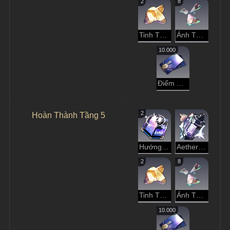
2
8
Tinh Thể Đánh Mất
Ánh Tà Dương Rực Rỡ
10.000
Điểm Tín Dụng
2
Hoàn Thành Tầng 5
Hướng Dẫn Dạo Chơi
Aether Tinh Luyện
2
8
Tinh Thể Đánh Mất
Ánh Tà Dương Rực Rỡ
10.000