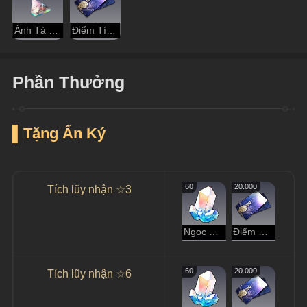
Ánh Tà Dương Rực Rỡ
Điểm Tín Dụng
Phần Thưởng
▌Tặng Ấn Ký
60
20.000
Tích lũy nhận ☆3
Ngọc Ánh Sao
Điểm Tín Dụng
60
20.000
Tích lũy nhận ☆6