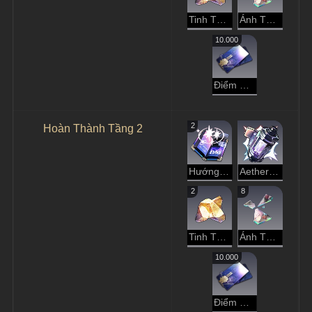
Tinh Thể Đánh Mất
Ánh Tà Dương Rực Rỡ
10.000
Điểm Tín Dụng
2
Hoàn Thành Tầng 2
Hướng Dẫn Dạo Chơi
Aether Tinh Luyện
2
8
Tinh Thể Đánh Mất
Ánh Tà Dương Rực Rỡ
10.000
Điểm Tín Dụng