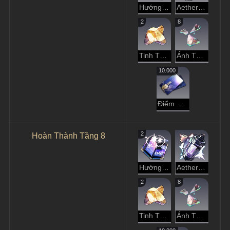
Hướng Dẫn Dạo Chơi
Aether Tinh Luyện
2
8
Tinh Thể Đánh Mất
Ánh Tà Dương Rực Rỡ
10.000
Điểm Tín Dụng
2
Hoàn Thành Tầng 8
Hướng Dẫn Dạo Chơi
Aether Tinh Luyện
2
8
Tinh Thể Đánh Mất
Ánh Tà Dương Rực Rỡ