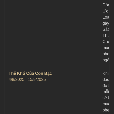
Dòng 
Ức Rố
Loạn 
gây 1 
Sát 
Thươ
Chuẩn
mục ti
phe đị
ngẫu 
Thế Khó Của Con Bạc
Khi bắ
4/8/2025 - 15/9/2025
đầu m
đợt h
mỗi vò
sẽ khi
mục ti
phe đị