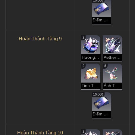
10.000
Điểm Tín Dụng
2
Hoàn Thành Tầng 9
Hướng Dẫn Dạo Chơi
Aether Tinh Luyện
2
8
Tinh Thể Đánh Mất
Ánh Tà Dương Rực Rỡ
10.000
Điểm Tín Dụng
2
Hoàn Thành Tầng 10