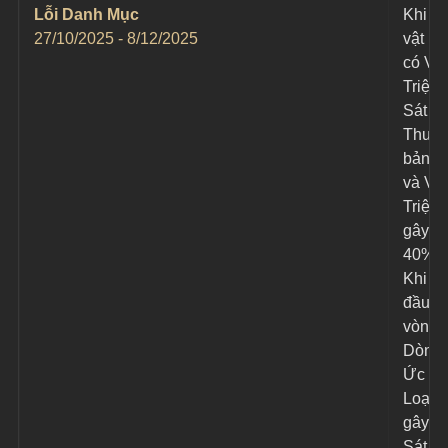
Lỗi Danh Mục
Khi n
27/10/2025 - 8/12/2025
vật ph
có Vật
Triệu 
Sát 
Thươ
bản th
và Vật
Triệu 
gây ra
40%.
Khi bắ
đầu m
vòng, 
Dòng 
Ức Rố
Loạn 
gây 1 
Sát 