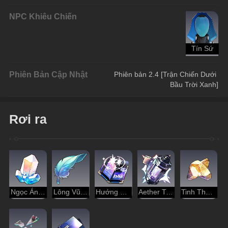
NPC Khiêu Chiến
Tín Sứ
Phiên Bản Cập Nhật
Phiên bản 2.4 [Trận Chiến Dưới 
Bầu Trời Xanh]
Rơi ra
Ngọc Ánh Sao
Lông Vũ Ngọc
Hướng Dẫn Dạo Chơi
Aether Tinh Luyện
Tinh Thể Đánh Mất