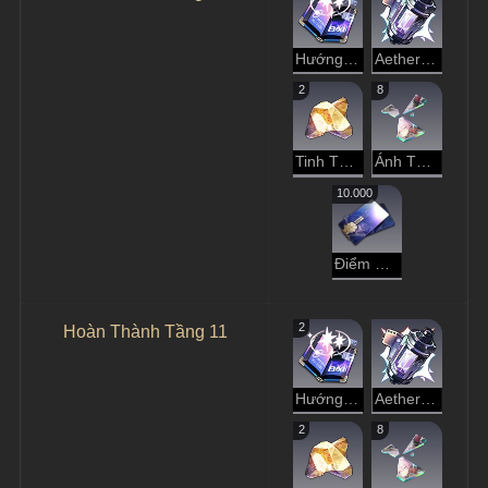
Hướng Dẫn Dạo Chơi
Aether Tinh Luyện
2
8
Tinh Thể Đánh Mất
Ánh Tà Dương Rực Rỡ
10.000
Điểm Tín Dụng
2
Hoàn Thành Tầng 11
Hướng Dẫn Dạo Chơi
Aether Tinh Luyện
2
8