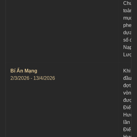
Chuẩn
toàn b
mục ti
phe đị
dựa t
số đi
Nạp N
Lượng
Bí Ẩn Mạng
Khi bắ
2/3/2026 - 13/4/2026
đầu m
đợt h
vòng,
được 
Điểm 
Hước,
lần nh
Điểm 
Hước 