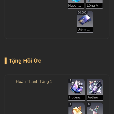
Ngọc Ánh Sao
Lông Vũ Ngọc
20.000
Điểm Tín Dụng
▌Tặng Hồi Ức
2
Hoàn Thành Tầng 1
Hướng Dẫn Dạo Chơi
Aether Tinh Luyện
2
8