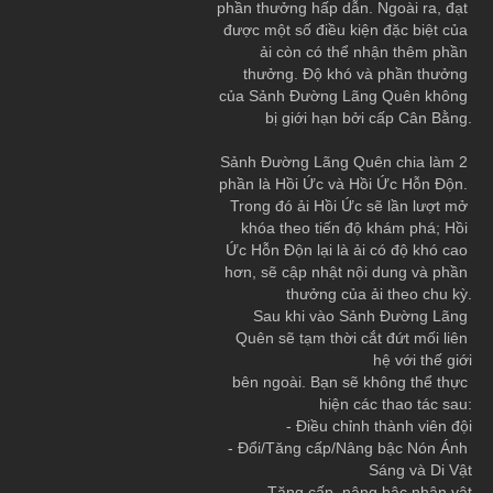
phần thưởng hấp dẫn. Ngoài ra, đạt 
được một số điều kiện đặc biệt của 
ải còn có thể nhận thêm phần 
thưởng. Độ khó và phần thưởng 
của Sảnh Đường Lãng Quên không 
bị giới hạn bởi cấp Cân Bằng.
Sảnh Đường Lãng Quên chia làm 2 
phần là Hồi Ức và Hồi Ức Hỗn Độn. 
Trong đó ải Hồi Ức sẽ lần lượt mở 
khóa theo tiến độ khám phá; Hồi 
Ức Hỗn Độn lại là ải có độ khó cao 
hơn, sẽ cập nhật nội dung và phần 
thưởng của ải theo chu kỳ.
Sau khi vào Sảnh Đường Lãng 
Quên sẽ tạm thời cắt đứt mối liên 
hệ với thế giới
bên ngoài. Bạn sẽ không thể thực 
hiện các thao tác sau:
- Điều chỉnh thành viên đội
- Đổi/Tăng cấp/Nâng bậc Nón Ánh 
Sáng và Di Vật
- Tăng cấp, nâng bậc nhân vật