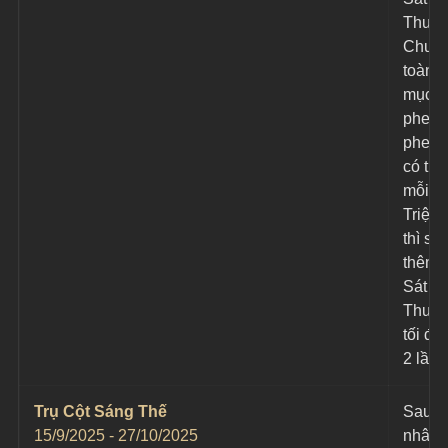
Thươ
Chuẩn
toàn b
mục ti
phe đị
phe ta
có th
mỗi Vậ
Triệu 
thì sẽ
thêm 1
Sát 
Thươn
tối đa 
2 lần.
Trụ Cột Sáng Thế
Sau kh
15/9/2025 - 27/10/2025
nhân v