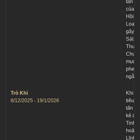
tấn cô
của "
Hồi Ứ
Loạn"
gây 1 
Sát 
Thươ
Chuẩn
mục ti
phe đị
ngẫu 
Trò Khỉ
Khi m
8/12/2025 - 19/1/2026
tiêu p
tấn cô
kẻ địc
Tinh 
hoặc 
Lĩnh c