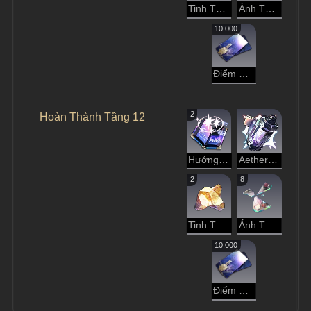
Tinh Thể Đánh Mất
Ánh Tà Dương Rực Rỡ
10.000
Điểm Tín Dụng
2
Hoàn Thành Tầng 12
Hướng Dẫn Dạo Chơi
Aether Tinh Luyện
2
8
Tinh Thể Đánh Mất
Ánh Tà Dương Rực Rỡ
10.000
Điểm Tín Dụng