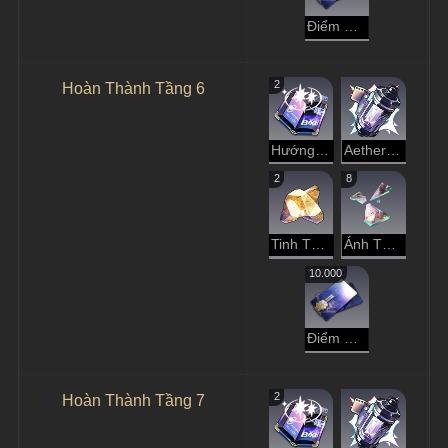
Điểm Tín Dụng
2
Hoàn Thành Tầng 6
Hướng Dẫn Dạo Chơi
Aether Tinh Luyện
2
8
Tinh Thể Đánh Mất
Ánh Tà Dương Rực Rỡ
10.000
Điểm Tín Dụng
2
Hoàn Thành Tầng 7