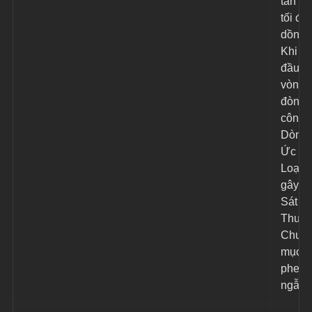
tấn cô
tối đa
dồn 1
Khi bắ
đầu m
vòng, 
đòn tấ
công 
Dòng 
Ức Rố
Loạn 
gây 1 
Sát 
Thươ
Chuẩn
mục ti
phe đị
ngẫu 