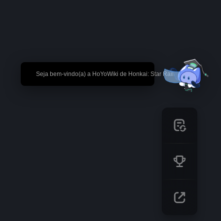
🎉 Seja bem-vindo(a) a HoYoWiki de Honkai: Star Rail!