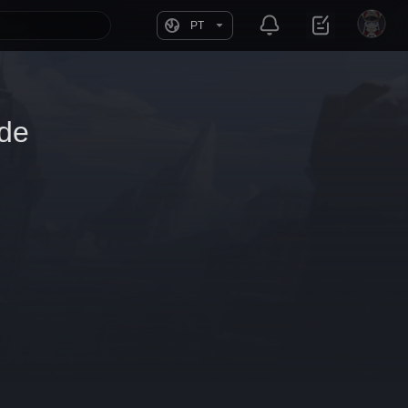
PT
ade