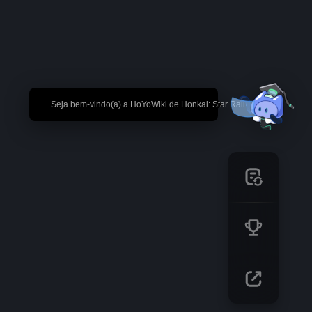
🎉 Seja bem-vindo(a) a HoYoWiki de Honkai: Star Rail!