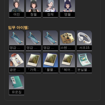
여진
청월
정채
명월
임무 아이템:
영감 옥조•운율
영감 옥조•함축
영감 옥조•변방
스텐 간판
서조15
광운 의상점 한정판 카라 외투
「가족과 작별하는 먼 길의 여행자」
「뿔뿔이 흩어지는 친구」
「헤어지기 아쉬워하는 연인」
분실물 공고
유운집