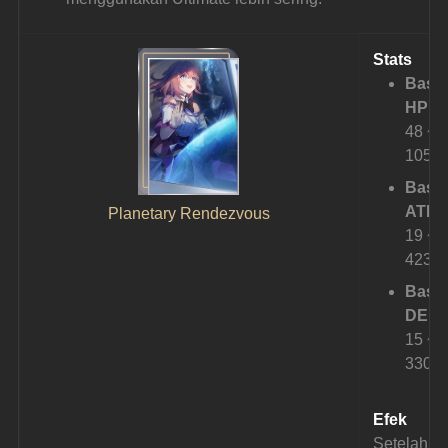
Stats
Base
HP:
48 ~ 
1058
Base
ATK:
Planetary Rendezvous
19 ~ 
423
Base
DEF:
15 ~ 
330
Efek
Setelah 