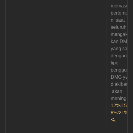
memasuki
pertempur
n, saat 
seluruh ti
mengakib
kan DMG 
yang sama
dengan 
tipe 
pengguna,
DMG yang
diakibatka
 akan 
meningkat
12%
/
15%
/
8%
/
21%
/
2
%
.