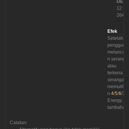
DEF:
12 ~ 
264
Efek
Setelah 
pengguna
melancar
n seranga
atau 
terkena 
serangan,
memulihk
n 
4
/
5
/
6
/
7
/
8
Energy 
tambahan
Catatan: