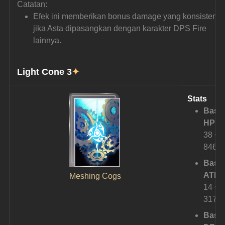
Catatan:
Efek ini memberikan bonus damage yang konsisten 
jika Asta dipasangkan dengan karakter DPS Fire 
lainnya.
Light Cone 3
✦
Stats
Base
HP:
38 ~ 
846
Base
ATK:
Meshing Cogs
14 ~ 
317
Base