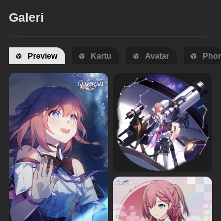
Galeri
Preview
Kartu
Avatar
Phon