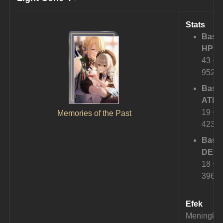
Stats
Base
HP:
43 ~ 
952
Base
ATK:
19 ~ 
Memories of the Past
423
Base
DEF:
18 ~ 
396
Efek
Meningkat