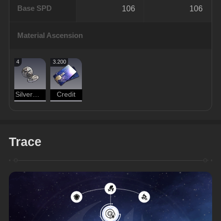
Base SPD
106
106
Material Ascension
4
3.200
Silvermane Badge
Credit
Trace