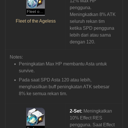
12% Max HP 
pengguna. 
Fleet of the Ageless
Meningkatkan 8% ATK 
Fleet of the Ageless
seluruh rekan tim 
ketika SPD pengguna 
lebih dari atau sama 
dengan 120.
Notes:
Peningkatan Max HP membantu Asta untuk 
survive.
Pada saat SPD Asta 120 atau lebih, 
menghasilkan buff peningkatan ATK sebesar 
8% ke semua rekan tim.
2-Set:
 Meningkatkan 
10% Effect RES 
pengguna. Saat Effect 