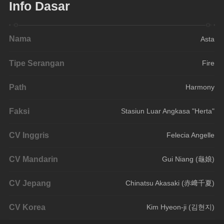
Info Dasar
Nama
Asta
Tipe Serangan
Fire
Path
Harmony
Faksi
Stasiun Luar Angkasa "Herta"
CV Inggris
Felecia Angelle
CV Mandarin
Gui Niang (龜娘)
CV Jepang
Chinatsu Akasaki (赤﨑千夏)
CV Korea
Kim Hyeon-ji (김현지)