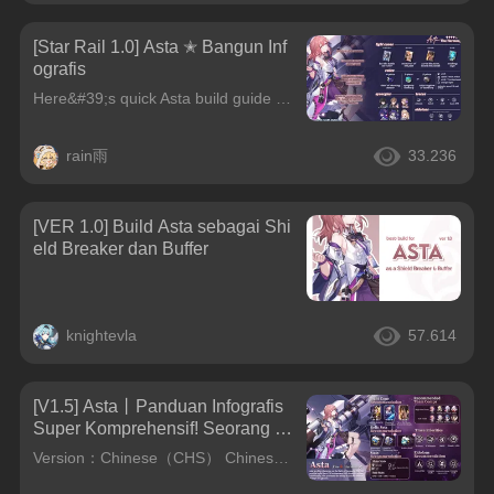
[Star Rail 1.0] Asta ✭ Bangun Inf
ografis
Here&#39;s quick Asta build guide ✨ I will be posting more HSR infographics soon!☆ Asta Build Infographic ☆Any feedback for my infographics are appreciated!☆ More about Asta&#39;s Charge System ☆Asta
rain雨
33.236
[VER 1.0] Build Asta sebagai Shi
eld Breaker dan Buffer
knightevla
57.614
[V1.5] Asta丨Panduan Infografis
Super Komprehensif! Seorang W
anita dari Keluarga Ternama Men
Version：Chinese（CHS） Chinese（CHT） Korean Japanese
gejar Mimpinya Menjadi Astrono
m Hebat di Masa Depan