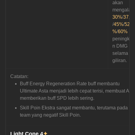
akan 
mengalam
30%
/
37,5
/
45%
/
52,5
%
/
60%
peningkat
n DMG 
selama 1 
giliran.
Catatan:
Buff Energy Regeneration Rate buff membantu 
Ultimate Asta menjadi lebih cepat terisi, membuat Asta
memberikan buff SPD lebih sering.
Skill Poin Ekstra sangat membantu, terutama pada 
team yang negatif Skill Poin.
Light Cone 4
✦