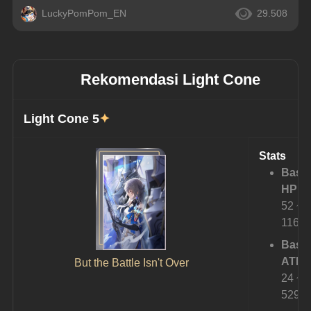
LuckyPomPom_EN
29.508
Rekomendasi Light Cone
Light Cone 5
✦
Stats
Base
HP:
52 ~ 
1164
Base
ATK:
But the Battle Isn't Over
24 ~ 
529