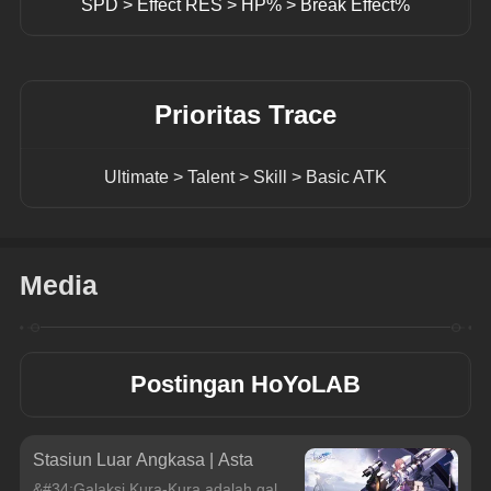
SPD > Effect RES > HP% > Break Effect%
Prioritas Trace
Ultimate > Talent > Skill > Basic ATK
Media
Postingan HoYoLAB
Stasiun Luar Angkasa | Asta
&#34;Galaksi Kura-Kura adalah galaksi yang melahirkan bintang baru dengan lamban. Galaksi yang menghabiskan cadangan bahan bakarnya dalam sekejap adalah galaksi Kelinci.&#34;Gadis muda yang penuh rasa