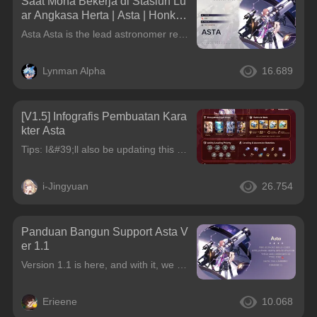
Saat Mona Bekerja di Stasiun Lu
ar Angkasa Herta | Asta | Honkai:
Panduan Karakter Rel Bintang [v
Asta Asta is the lead astronomer responsible for handling all of the affairs in Herta Space Station, including managing all the staff and responding to the Intelligentsia Guild. She multitasks everyth
1.1]
Lynman Alpha
16.689
[V1.5] Infografis Pembuatan Kara
kter Asta
Tips: I&#39;ll also be updating this guide in other language regions at the same time, make sure to check out the posts and leave a comment~ Your feedback is greatly appreciated! CN | TW | JP | KR
i-Jingyuan
26.754
Panduan Bangun Support Asta V
er 1.1
Version 1.1 is here, and with it, we are seeing two new support characters! Speaking of support characters Asta is an amazing Pyro attacker and buffer for the entire team! (Sounds rather familiar... B
Erieene
10.068