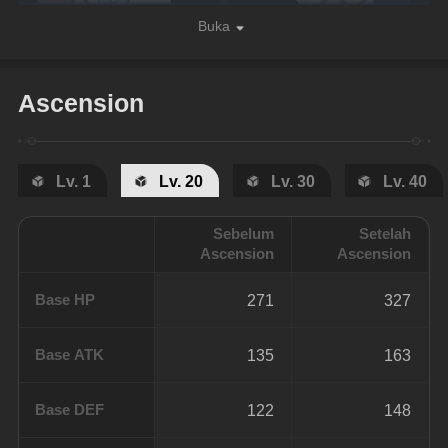
Buka
Ascension
Lv. 1
Lv. 20
Lv. 30
Lv. 40
Sebelum
Setelah
Ascension
Ascension
Base HP
271
327
Base ATK
135
163
Base DEF
122
148