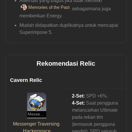
Alternatif yang bagus jika tidak memiliki 
Memories of the Past
 sebagaimana juga 
memberikan Energy.
Mudah didapatkan duplikatnya untuk mencapai 
Superimpose 5.
Rekomendasi Relic
Cavern Relic
2-Set:
 SPD +6%.
4-Set:
 Saat pengguna 
melancarkan Ultimate 
Messenger Traversing Hackerspace
pada rekan tim 
Messenger Traversing 
(termasuk pengguna 
Hackerspace
sendiri), SPD seluruh 