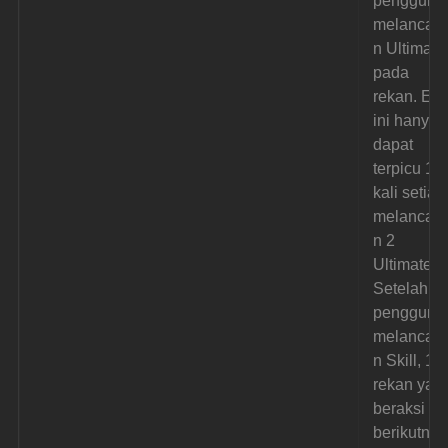
pengguna
melancar
n Ultimate
pada 
rekan. Efe
ini hanya 
dapat 
terpicu 1 
kali setiap
melancar
n 2 
Ultimate. 
Setelah 
pengguna
melancar
n Skill, 1 
rekan yan
beraksi 
berikutnya