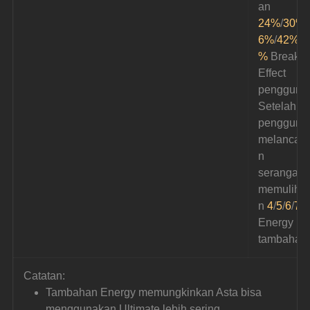
an 
24%
/
30%
/
6%
/
42%
/
4
%
 Break 
Effect 
pengguna.
Setelah 
pengguna
melancar
n 
serangan,
memulihk
n 
4
/
5
/
6
/
7
/
8
Energy 
tambahan
Catatan:
Tambahan Energy memungkinkan Asta bisa 
menggunakan Ultimate lebih sering.