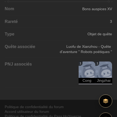
Nom
Bons auspices XV
Rareté
3
Type
Objet de quête
Quête associée
Luofu de Xianzhou - Quête 
d'aventure " Robots poétiques "
PNJ associés
1
1
Cong
Jingzhai
Politique de confidentialité du forum
Accord utilisateur du forum
Politique de confidentialité du Pass HoYoverse