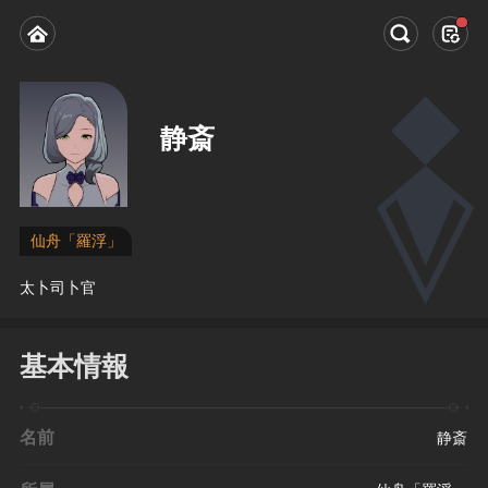
静斎
仙舟「羅浮」
太卜司卜官
基本情報
名前
静斎