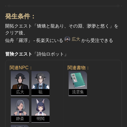
発生条件：
開拓クエスト「矯矯と龍あり、その淵、渺渺と悠く」を
クリア後、
広大
仙舟「羅浮」 - 長楽天にいる
から受注できる
冒険クエスト
「詩仙ロボット」
関連NPC：
関連書物：
広大
聡
流雲集
静斎
明閲