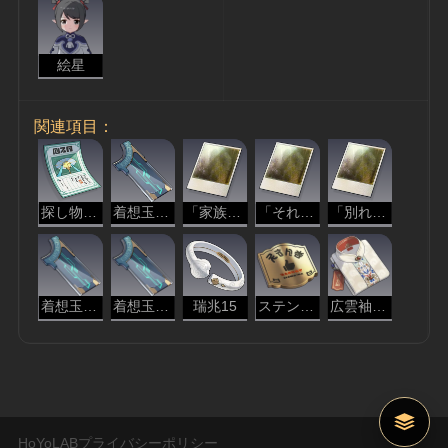
絵星
関連項目：
探し物の広告
着想玉兆・辺塞
「家族と別れて遠くへ行く者」
「それぞれの道を行く友人たち」
「別れを惜しむ恋人たち」
着想玉兆・婉曲
着想玉兆・格律
瑞兆15
ステンレスの扁額
広雲袖の限定立襟短襖
HoYoLABプライバシーポリシー