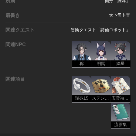
所属
仙舟「羅浮」
肩書き
太卜司卜官
関連クエスト
冒険クエスト「詩仙ロボット」
関連NPC
聡
明閲
絵星
関連項目
瑞兆15
ステンレスの扁額
広雲袖の限定立襟短襖
流雲集