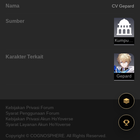
Nama
CV Gepard
Sumber
Kumpulan Benda Langka Museum Kota Beku
Karakter Terkait
Gepard
Kebijakan Privasi Forum
Syarat Penggunaan Forum
Kebijakan Privasi Akun HoYoverse
Syarat Layanan Akun HoYoverse
Copyright © COGNOSPHERE. All Rights Reserved.