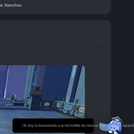
de Xianzhou
🎉 ¡Te doy la bienvenida a la HoYoWiki de Honkai: Star Rail! *La creaci