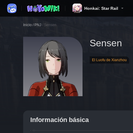
Honkai: Star Rail
Inicio
/
PNJ
/
Sensen
Sensen
El Luofu de Xianzhou
Información básica