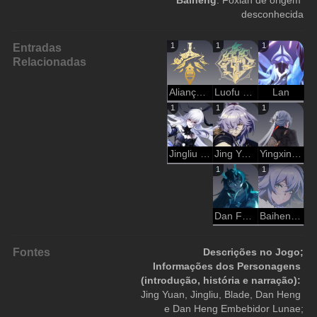
Baiheng
: Foxian de origem 
desconhecida
Entradas
1
1
1
Relacionadas
Aliança Xianzhou – A Caça
Luofu do Xianzhou (Local)
Lan
1
1
1
Jingliu • Quinteto das Nuvens
Jing Yuan • Quinteto das Nuvens
Yingxing • Quinteto das Nuvens
1
1
Dan Feng • Quinteto das Nuvens
Baiheng • Quinteto das Nuvens
Fontes
Descrições no Jogo;
Informações dos Personagens 
(introdução, história e narração): 
Jing Yuan, Jingliu, Blade, Dan Heng 
e Dan Heng Embebidor Lunae;