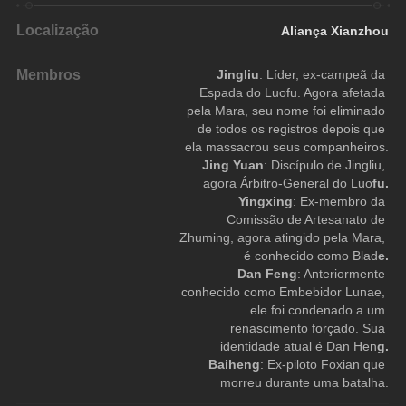
Localização
Aliança Xianzhou
Membros
Jingliu
: Líder, ex-campeã da 
Espada do Luofu. Agora afetada 
pela Mara, seu nome foi eliminado 
de todos os registros depois que 
ela massacrou seus companheiros.
Jing Yuan
: Discípulo de Jingliu, 
agora Árbitro-General do Luo
fu.
Yingxing
: Ex-membro da 
Comissão de Artesanato de 
Zhuming, agora atingido pela Mara, 
é conhecido como Blad
e.
Dan Feng
: Anteriormente 
conhecido como Embebidor Lunae, 
ele foi condenado a um 
renascimento forçado. Sua 
identidade atual é Dan Hen
g.
Baiheng
: Ex-piloto Foxian que 
morreu durante uma batalha.