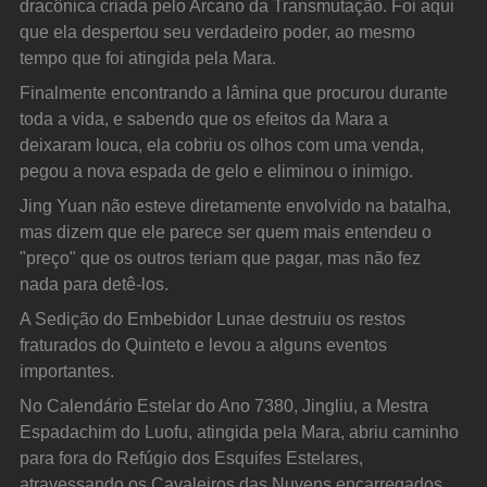
dracônica criada pelo Arcano da Transmutação. Foi aqui 
que ela despertou seu verdadeiro poder, ao mesmo 
tempo que foi atingida pela Mara.
Finalmente encontrando a lâmina que procurou durante 
toda a vida, e sabendo que os efeitos da Mara a 
deixaram louca, ela cobriu os olhos com uma venda, 
pegou a nova espada de gelo e eliminou o inimigo.
Jing Yuan não esteve diretamente envolvido na batalha, 
mas dizem que ele parece ser quem mais entendeu o 
"preço" que os outros teriam que pagar, mas não fez 
nada para detê-los.
A Sedição do Embebidor Lunae destruiu os restos 
fraturados do Quinteto e levou a alguns eventos 
importantes.
No Calendário Estelar do Ano 7380, Jingliu, a Mestra 
Espadachim do Luofu, atingida pela Mara, abriu caminho 
para fora do Refúgio dos Esquifes Estelares, 
atravessando os Cavaleiros das Nuvens encarregados 