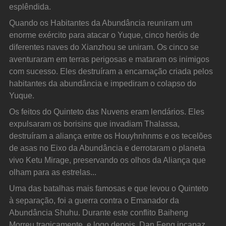
esplêndida.
Quando os Habitantes da Abundância reuniram um 
enorme exército para atacar o Yuque, cinco heróis de 
diferentes naves do Xianzhou se uniram. Os cinco se 
aventuraram em terras perigosas e mataram os inimigos 
com sucesso. Eles destruíram a encarnação criada pelos 
habitantes da abundância e impediram o colapso do 
Yuque.
Os feitos do Quinteto das Nuvens eram lendários. Eles 
expulsaram os borisins que invadiam Thalassa, 
destruíram a aliança entre os Houyhnhnms e os tecelões 
de asas no Eixo da Abundância e derrotaram o planeta 
vivo Ketu Mirage, preservando os olhos da Aliança que 
olham para as estrelas...
Uma das batalhas mais famosas e que levou o Quinteto 
à separação, foi a guerra contra o Emanador da 
Abundância Shuhu. Durante este conflito Baiheng 
Morreu tragicamente, e logo depois, Dan Feng incapaz 