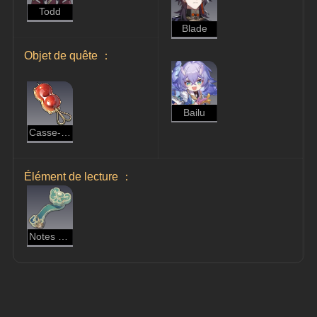
Todd
Blade
Objet de quête ：
Bailu
Casse-croûte de Todd
Élément de lecture ：
Notes déchirées de l'érudit Bernini