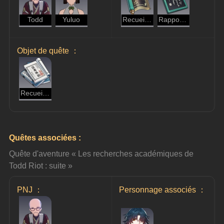
Todd
Yuluo
Recueil de remèdes
Rapport : rare spécimen végétal
Objet de quête ：
Recueil de remèdes
Quêtes associées :
Quête d'aventure « Les recherches académiques de 
Todd Riot : suite »
PNJ ：
Personnage associés ：