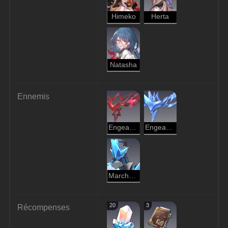
Himeko
Herta
Natasha
Ennemis
Engeance de flammes
Engeance de givre
Marcheur de l'ombre de l'Hiver éternel
20
3
Récompenses