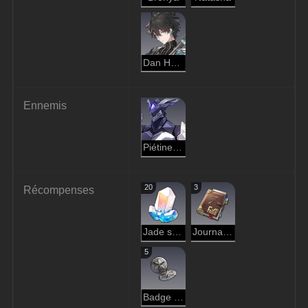
Dan Heng
Ennemis
Piétineur des Rangers du néant
20
3
Récompenses
Jade stellaire
Journal d'aventure
5
Badge de la crinière d'argent