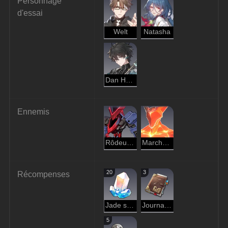
Personnage 
d'essai
Welt
Natasha
Dan Heng
Ennemis
Rôdeur brûlant
Marcheur de l'ombre de l'Incinération
20
3
Récompenses
Jade stellaire
Journal d'aventure
5