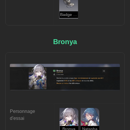
Badge de la crinière d'argent
Bronya
Personnage 
d'essai
Bronya
Natasha