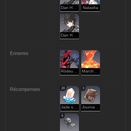
Dan Heng
Natasha
Dan Heng
Ennemis
Rôdeur brûlant
Marcheur de l'ombre de l'Incinération
20
3
Récompenses
Jade stellaire
Journal d'aventure
5