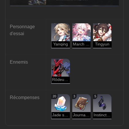
Personnage 
d'essai
Yanqing
March 7th
Tingyun
Ennemis
Rôdeur brûlant
20
3
5
Récompenses
Jade stellaire
Journal d'aventure
Instinct de pilleur