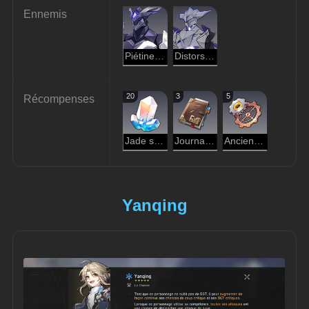
Ennemis
Piétineur des Rangers du néant
Distorseur des Rangers du néant
20
3
5
Récompenses
Jade stellaire
Journal d'aventure
Ancienne pièce mécanique
Yanqing