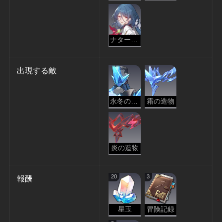
ナターシャ
出現する敵
永冬の災影
霜の造物
炎の造物
20
3
報酬
星玉
冒険記録