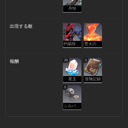
丹恒
出現する敵
灼焔徘徊者
焚火の災影
20
3
報酬
星玉
冒険記録
5
シルバーメインの釦