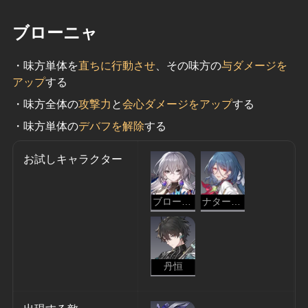
ブローニャ
・味方単体を
直ちに行動させ
、その味方の
与ダメージを
アップ
する
・味方全体の
攻撃力
と
会心ダメージをアップ
する
・味方単体の
デバフを解除
する
お試しキャラクター
ブローニャ
ナターシャ
丹恒