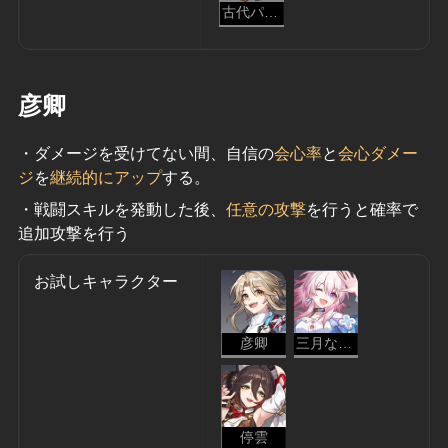
古代パーツ
彦卿
・ダメージを受けてない間、自信の
会心率
と
会心ダメー
ジ
を
継続的にアップ
する。
・戦闘スキルを発動した後、
任意の攻撃
を行うと確率で
追加攻撃を行う
お試しキャラクター
彦卿
三月なのか
停雲