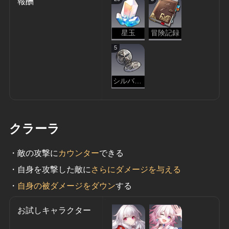
報酬
星玉
冒険記録
5
シルバーメインの釦
クラーラ
・敵の攻撃に
カウンター
できる
・自身を攻撃した敵に
さらにダメージを与える
・
自身の被ダメージをダウン
する
お試しキャラクター