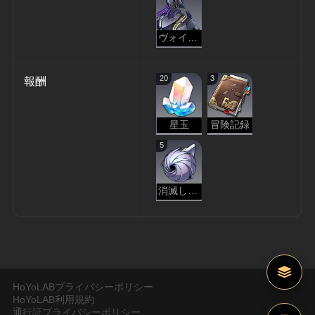
ヴォイドレンジャー・略奪
20
3
報酬
星玉
冒険記録
5
消滅した原核
HoYoLABプライバシーポリシー
HoYoLAB利用規約
通行証プライバシーポリシー