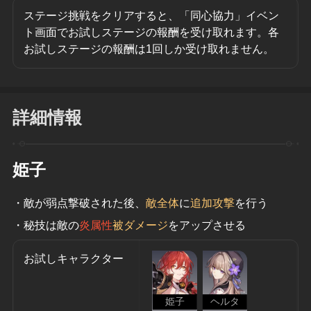
ステージ挑戦をクリアすると、「同心協力」イベン
ト画面でお試しステージの報酬を受け取れます。各
お試しステージの報酬は1回しか受け取れません。
詳細情報
姫子
・敵が弱点撃破された後、
敵全体
に
追加攻撃
を行う
・秘技は敵の
炎属性
被ダメージ
をアップさせる
お試しキャラクター
姫子
ヘルタ