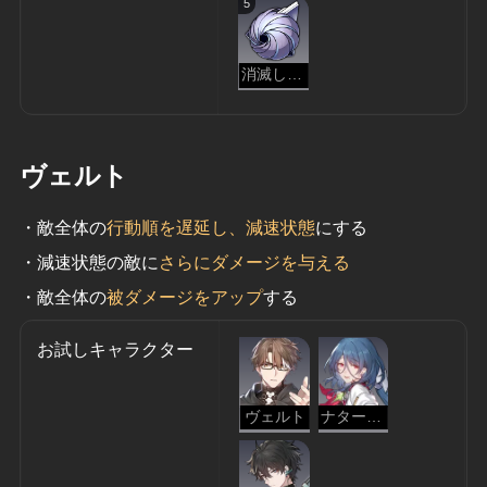
5
消滅した原核
ヴェルト
・敵全体の
行動順を遅延し、減速状態
にする
・減速状態の敵に
さらにダメージを与える
・敵全体の
被ダメージをアップ
する
お試しキャラクター
ヴェルト
ナターシャ