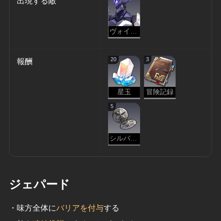
出現する敵
ヴォイドレンジャー・蹂躙
20
3
報酬
星玉
冒険記録
5
シルバーメインの釦
ジェパード
・味方全体に
バリアを付与
する