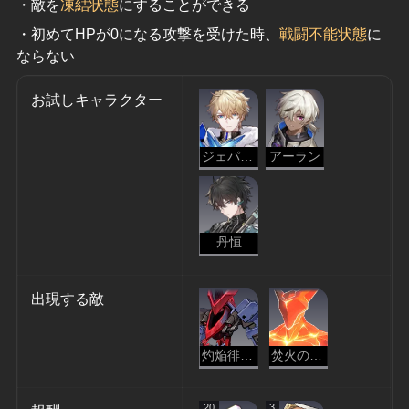
・敵を
凍結状態
にすることができる
・初めてHPが0になる攻撃を受けた時、
戦闘不能状態
に
ならない
お試しキャラクター
ジェパード
アーラン
丹恒
出現する敵
灼焔徘徊者
焚火の災影
20
3