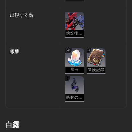
出現する敵
灼焔徘徊者
20
3
報酬
星玉
冒険記録
5
略奪の本能
白露