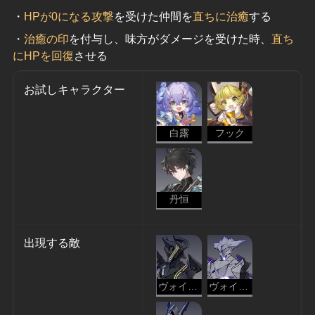
・
HPが0になる攻撃
を受けた仲間を
直ちに治癒
する
・
治癒の印
を付与し、味方がダメージを受けた時、
直ち
にHPを回復
させる
お試しキャラクター
白露
フック
丹恒
出現する敵
ヴォイドレンジャー・抹消
ヴォイドレンジャー・改ざん