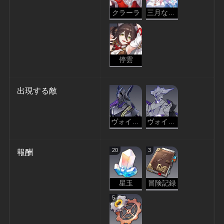
クラーラ
三月なのか
停雲
出現する敵
ヴォイドレンジャー・略奪
ヴォイドレンジャー・改ざん
20
3
報酬
星玉
冒険記録
5