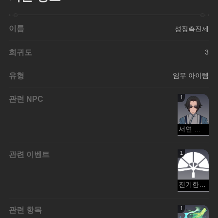
이름
성장촉진제
희귀도
3
유형
임무 아이템
관련 NPC
1
서연 선생
관련 이벤트
1
진기한 이야기
관련 항목
1