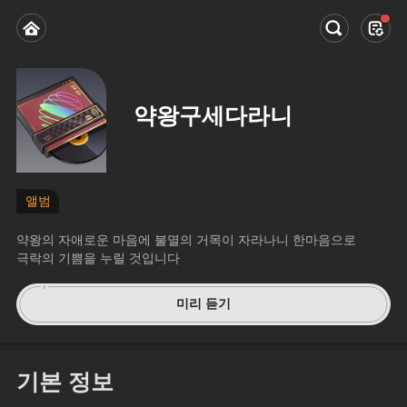
약왕구세다라니
앨범
약왕의 자애로운 마음에 불멸의 거목이 자라나니 한마음으로 
극락의 기쁨을 누릴 것입니다
미리 듣기
기본 정보