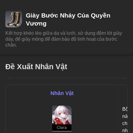
Giày Bước Nhảy Của Quyền
Vương
Kết hợp khéo léo giữa da và lưới, sử dụng đệm lót giày 
dày, đế giày mỏng để đảm bảo độ linh hoạt của bước 
chân.
Đề Xuất Nhân Vật
Nhân Vật
L
Bộ di
này l
chọn 
Clara
nhất