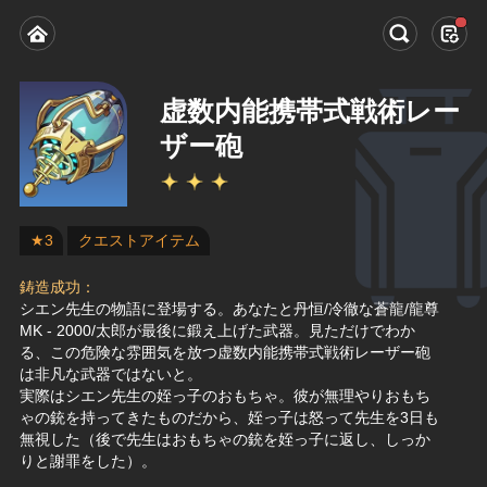
虚数内能携帯式戦術レー
ザー砲
★3
クエストアイテム
鋳造成功：
シエン先生の物語に登場する。あなたと丹恒/冷徹な蒼龍/龍尊
MK - 2000/太郎が最後に鍛え上げた武器。見ただけでわか
る、この危険な雰囲気を放つ虚数内能携帯式戦術レーザー砲
は非凡な武器ではないと。
実際はシエン先生の姪っ子のおもちゃ。彼が無理やりおもち
ゃの銃を持ってきたものだから、姪っ子は怒って先生を3日も
無視した（後で先生はおもちゃの銃を姪っ子に返し、しっか
りと謝罪をした）。