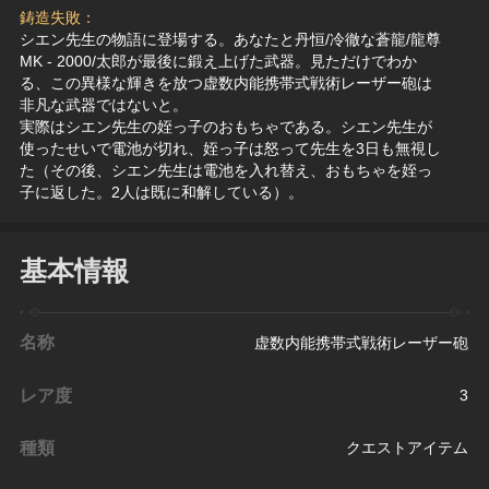
鋳造失敗：
シエン先生の物語に登場する。あなたと丹恒/冷徹な蒼龍/龍尊
MK - 2000/太郎が最後に鍛え上げた武器。見ただけでわか
る、この異様な輝きを放つ虚数内能携帯式戦術レーザー砲は
非凡な武器ではないと。
実際はシエン先生の姪っ子のおもちゃである。シエン先生が
使ったせいで電池が切れ、姪っ子は怒って先生を3日も無視し
た（その後、シエン先生は電池を入れ替え、おもちゃを姪っ
子に返した。2人は既に和解している）。
基本情報
名称
虚数内能携帯式戦術レーザー砲
レア度
3
種類
クエストアイテム