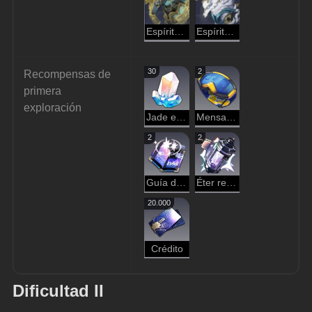
Espíritu de la Abundancia: Cánido Dorado
Espíritu de la Abundancia: Lupo Silvano
30
2
Recompensas de 
primera 
exploración
Jade estelar
Mensajero del espacio hackeado
2
2
Guía del espíritu viajero
Éter refinado
20.000
Crédito
Dificultad II