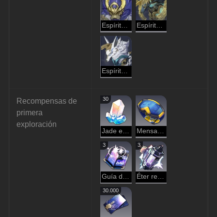
Espíritu de la Abundancia: Simio Desgarbado
Espíritu de la Abundancia: Cánido Dorado
Espíritu de la Abundancia: Lupo Silvano
30
Recompensas de 
primera 
exploración
Jade estelar
Mensajero del espacio hackeado
3
3
Guía del espíritu viajero
Éter refinado
30.000