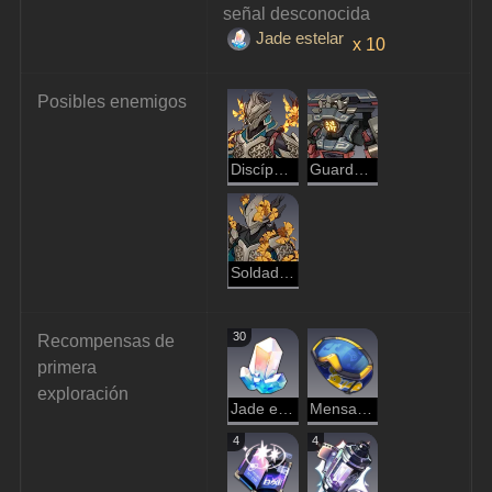
señal desconocida 
Jade estelar
x 10
Posibles enemigos
Discípulo de Sanctus Medicus: Cambiaformas
Guarda Aurúmata
Soldado poseído por Mara
30
Recompensas de 
primera 
exploración
Jade estelar
Mensajero del espacio hackeado
4
4