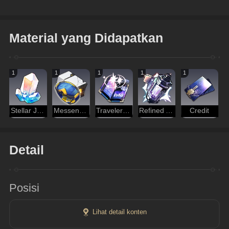
Material yang Didapatkan
1
1
1
1
1
Stellar Jade
Messenger Traversing Hackerspace
Traveler's Guide
Refined Aether
Credit
Detail
Posisi
Lihat detail konten