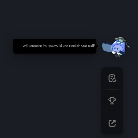
🎉 Willkommen im HoYoWiki von Honkai: Star Rail!