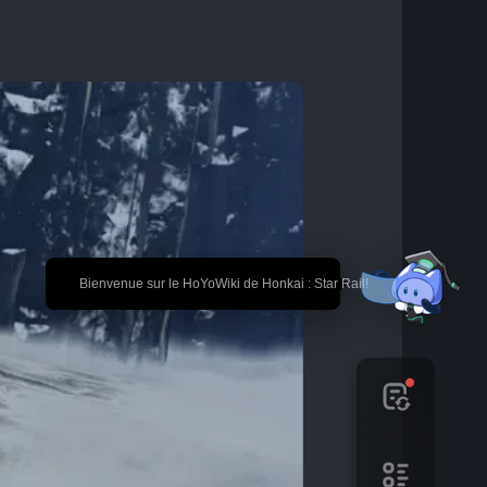
🎉 Bienvenue sur le HoYoWiki de Honkai : Star Rail!