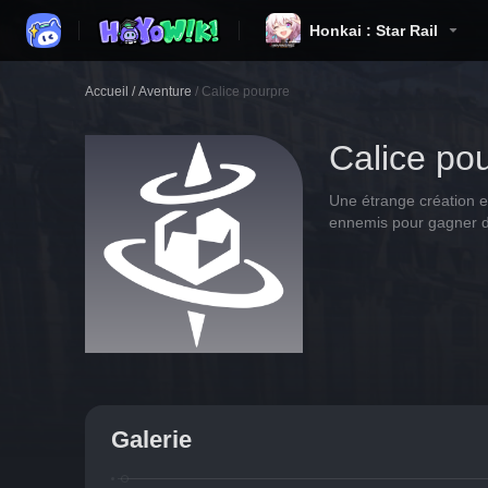
Honkai : Star Rail
Accueil
/
Aventure
/
Calice pourpre
Calice po
Une étrange création e
ennemis pour gagner 
Galerie