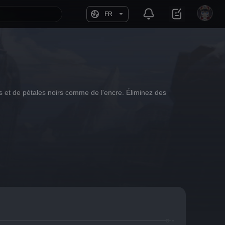
FR
 et de pétales noirs comme de l'encre. Éliminez des 